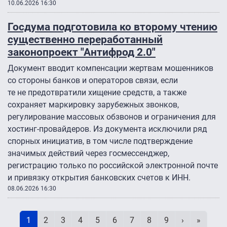
10.06.2026 16:30
Госдума подготовила ко второму чтению
существенно переработанный
законопроект "Антифрод 2.0″
Документ вводит компенсации жертвам мошенников
со стороны банков и операторов связи, если
те не предотвратили хищение средств, а также
сохраняет маркировку зарубежных звонков,
регулирование массовых обзвонов и ограничения для
хостинг-провайдеров. Из документа исключили ряд
спорных инициатив, в том числе подтверждение
значимых действий через госмессенджер,
регистрацию только по российской электронной почте
и привязку открытия банковских счетов к ИНН.
08.06.2026 16:30
Нумерация страниц
Текущая страница
Page
Page
Page
Page
Page
Page
Page
Page
Следующая 
Последн
1
2
3
4
5
6
7
8
9
›
»