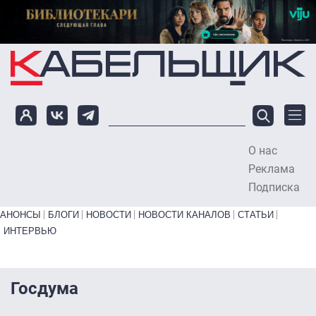
Перейти к основному содержанию
О нас
To
Реклама
Подписка
Primary links bottom
АНОНСЫ
БЛОГИ
НОВОСТИ
НОВОСТИ КАНАЛОВ
СТАТЬИ
ИНТЕРВЬЮ
Госдума