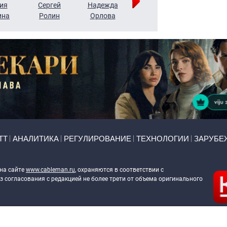
ия
Сергей
Надежда
Мария
Алексей
ина
Ролин
Орлова
Щербаль
Леонтьев
ТТ
АНАЛИТИКА
РЕГУЛИРОВАНИЕ
ТЕХНОЛОГИИ
ЗАРУБЕ
 на сайте
www.cableman.ru
, охраняются в соответствии с
 согласования с редакцией не более трети от объема оригинального
ableman.ru
) в отношении обработки персональных данных