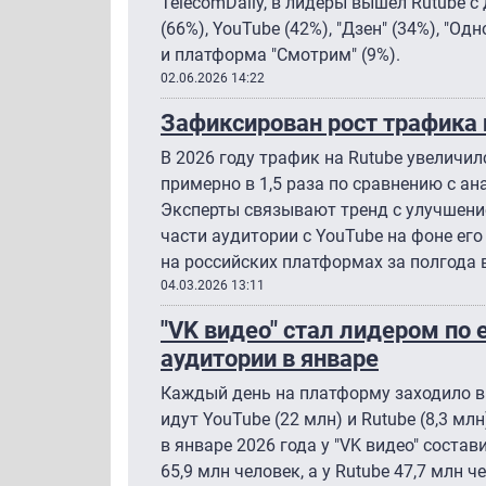
TelecomDaily, в лидеры вышел Rutube с
(66%), YouTube (42%), "Дзен" (34%), "Од
и платформа "Смотрим" (9%).
02.06.2026 14:22
Зафиксирован рост трафика н
В 2026 году трафик на Rutube увеличился
примерно в 1,5 раза по сравнению с а
Эксперты связывают тренд с улучшени
части аудитории с YouTube на фоне ег
на российских платформах за полгода 
04.03.2026 13:11
"VK видео" стал лидером по
аудитории в январе
Каждый день на платформу заходило в 
идут YouTube (22 млн) и Rutube (8,3 м
в январе 2026 года у "VK видео" состав
65,9 млн человек, а у Rutube 47,7 млн ч