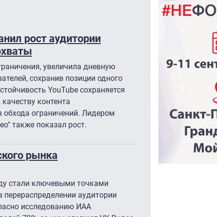
анил рост аудитории
 охваты
граничения, увеличила дневную
вателей, сохранив позиции одного
стойчивость YouTube сохраняется
 качеству контента
 обхода ограничений. Лидером
ео" также показал рост.
ского рынка
оду стали ключевыми точками
 в перераспределении аудитории
ласно исследованию ИАА