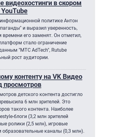
ие видеохостинги в скором
 YouTube
 информационной политике Антон
паганды" и выразил уверенность,
 времени его заменят. Он отметил,
 платформ стало ограничение
данным "МТС AdTech", Rutube
ьный рост аудитории.
ному контенту на VK Видео
рд просмотров
смотров детского контента достигло
превысила 6 млн зрителей. Это
оров такого контента. Наиболее
style-блоги (3,2 млн зрителей
ые ролики (2,5 млн), игровые
 и образовательные каналы (0,3 млн).