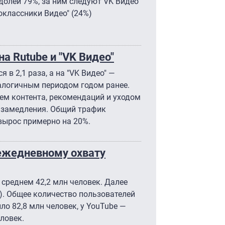
 долей 79%, за ним следуют VK Видео
ноклассники Видео" (24%)
а Rutube и "VK Видео"
 в 2,1 раза, а на "VK Видео" —
налогичным периодом годом ранее.
ем контента, рекомендаций и уходом
о замедления. Общий трафик
вырос примерно на 20%.
 ежедневному охвату
среднем 42,2 млн человек. Далее
лн). Общее количество пользователей
ило 82,8 млн человек, у YouTube —
еловек.