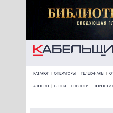
Перейти к основному содержанию
Primary links
КАТАЛОГ
ОПЕРАТОРЫ
ТЕЛЕКАНАЛЫ
О
Primary links bottom
АНОНСЫ
БЛОГИ
НОВОСТИ
НОВОСТИ 