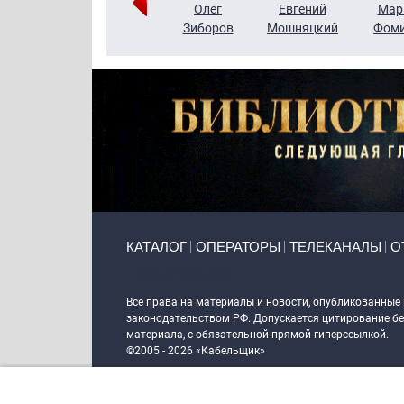
Тимур
Григорий
Олег
Евгений
Мар
Чудутов
Кузин
Зиборов
Мошняцкий
Фом
Primary links
КАТАЛОГ
ОПЕРАТОРЫ
ТЕЛЕКАНАЛЫ
О
Token Block
Все права на материалы и новости, опубликованные
законодательством РФ. Допускается цитирование без
материала, с обязательной прямой гиперссылкой.
©2005 - 2026 «Кабельщик»
Политика сайта "Кабельщик" (интернет-адреса
www.c
пользователей сети интернет