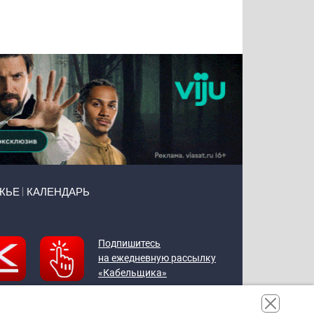
Татьяна
Тимур
Григорий
Олег
Воронова
Чудутов
Кузин
Зиборов
ЖЬЕ
КАЛЕНДАРЬ
Подпишитесь
на ежедневную рассылку
«Кабельщика»