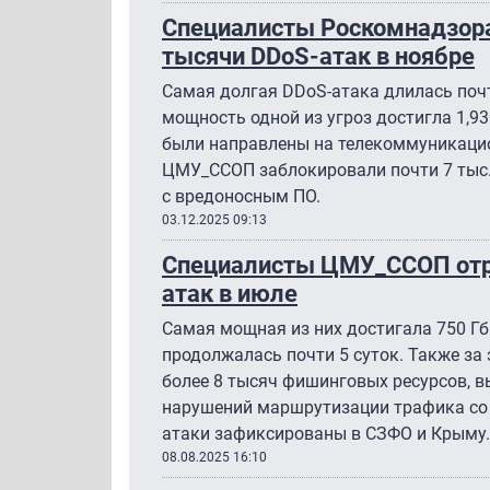
Специалисты Роскомнадзора
тысячи DDoS-атак в ноябре
Самая долгая DDoS-атака длилась почт
мощность одной из угроз достигла 1,9
были направлены на телекоммуникацио
ЦМУ_ССОП заблокировали почти 7 тыс.
с вредоносным ПО.
03.12.2025 09:13
Специалисты ЦМУ_ССОП отра
атак в июле
Самая мощная из них достигала 750 Гб
продолжалась почти 5 суток. Также за
более 8 тысяч фишинговых ресурсов, в
нарушений маршрутизации трафика со 
атаки зафиксированы в СЗФО и Крыму
08.08.2025 16:10