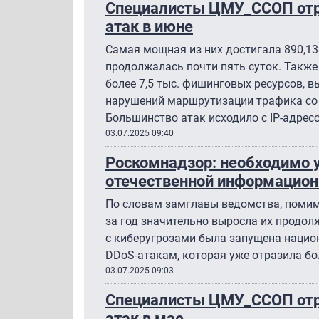
Специалисты ЦМУ_ССОП отра
атак в июне
Самая мощная из них достигала 890,13
продолжалась почти пять суток. Также
более 7,5 тыс. фишинговых ресурсов, в
нарушений маршрутизации трафика со 
Большинство атак исходило с IP-адрес
03.07.2025 09:40
Роскомнадзор: необходимо 
отечественной информацион
По словам замглавы ведомства, помим
за год значительно выросла их продол
с киберугрозами была запущена нацио
DDoS-атакам, которая уже отразила бол
03.07.2025 09:03
Специалисты ЦМУ_ССОП отр
атак в мае