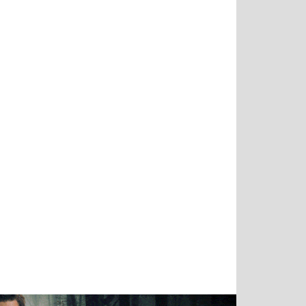
Татьяна
Тимур
Григорий
Олег
Воронова
Чудутов
Кузин
Зиборов