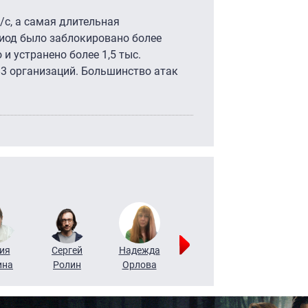
/с, а самая длительная
риод было заблокировано более
и устранено более 1,5 тыс.
3 организаций. Большинство атак
ия
Сергей
Надежда
Мария
Алексей
ина
Ролин
Орлова
Щербаль
Леонтьев