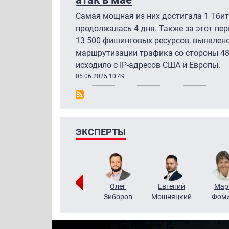
Самая мощная из них достигала 1 Тбит
продолжалась 4 дня. Также за этот пе
13 500 фишинговых ресурсов, выявлено 
маршрутизации трафика со стороны 48
исходило с IP-адресов США и Европы.
05.06.2025 10:49
ЭКСПЕРТЫ
Тимур
Григорий
Олег
Евгений
Мар
Чудутов
Кузин
Зиборов
Мошняцкий
Фом