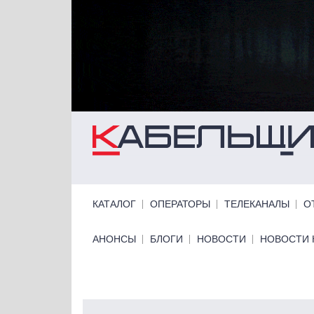
Перейти к основному содержанию
Primary links
КАТАЛОГ
ОПЕРАТОРЫ
ТЕЛЕКАНАЛЫ
О
Primary links bottom
АНОНСЫ
БЛОГИ
НОВОСТИ
НОВОСТИ 