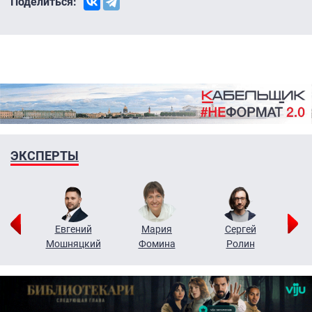
Поделиться:
ЭКСПЕРТЫ
ор
Евгений
Мария
Сергей
Н
ко
Мошняцкий
Фомина
Ролин