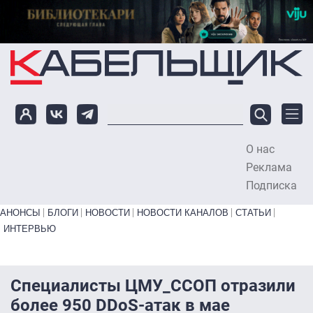
Перейти к основному содержанию
О нас
To
Реклама
Подписка
Primary links bottom
АНОНСЫ
БЛОГИ
НОВОСТИ
НОВОСТИ КАНАЛОВ
СТАТЬИ
ИНТЕРВЬЮ
Специалисты ЦМУ_ССОП отразили
более 950 DDoS-атак в мае