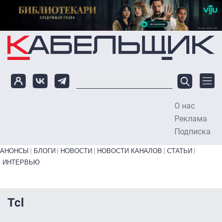
Перейти к основному содержанию
О нас
To
Реклама
Подписка
Primary links bottom
АНОНСЫ
БЛОГИ
НОВОСТИ
НОВОСТИ КАНАЛОВ
СТАТЬИ
ИНТЕРВЬЮ
Tcl