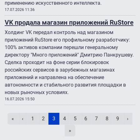
применению искусственного интеллекта.
17.07.2026 11:36
VK продала магазин приложений RuStore
Холдинг VK передал контроль над магазином
приложений RuStore его профильному разработчику:
100% активов компании перешли генеральному
директору "Много приложений" Дмитрию Панкрушеву.
Сделка проходит на фоне серии блокировок
российских сервисов в зарубежных магазинах
приложений и направлена на обеспечение
автономности и стабильного развития площадки в
новых рыночных условиях.
16.07.2026 15:50
Нумерация страниц
Первая страница
Предыдущая страница
Page
Page
Текущая страница
Page
Page
Page
Page
Page
Page
След
«
‹
1
2
3
4
5
6
7
8
9
›
Последняя страница
»