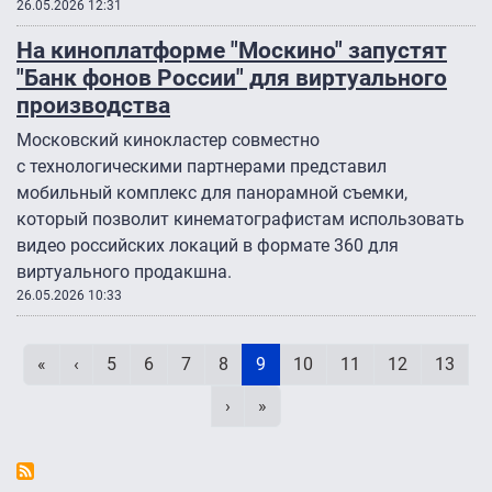
26.05.2026 12:31
На киноплатформе "Москино" запустят
"Банк фонов России" для виртуального
производства
Московский кинокластер совместно
с технологическими партнерами представил
мобильный комплекс для панорамной съемки,
который позволит кинематографистам использовать
видео российских локаций в формате 360 для
виртуального продакшна.
26.05.2026 10:33
Нумерация страниц
Первая страница
Предыдущая страница
Page
Page
Page
Page
Текущая страница
Page
Page
Page
Page
«
‹
5
6
7
8
9
10
11
12
13
Следующая страница
Последняя страница
›
»