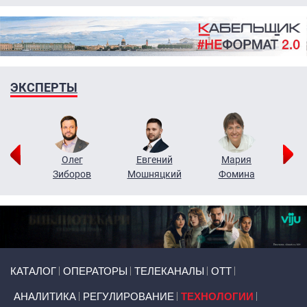
ЭКСПЕРТЫ
рий
Олег
Евгений
Мария
н
Зиборов
Мошняцкий
Фомина
Primary links
КАТАЛОГ
ОПЕРАТОРЫ
ТЕЛЕКАНАЛЫ
ОТТ
АНАЛИТИКА
РЕГУЛИРОВАНИЕ
ТЕХНОЛОГИИ