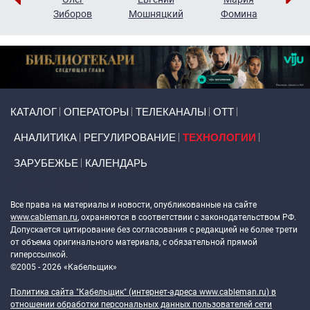
н
Зиборов
Мошняцкий
Фомина
Primary links
КАТАЛОГ
ОПЕРАТОРЫ
ТЕЛЕКАНАЛЫ
ОТТ
АНАЛИТИКА
РЕГУЛИРОВАНИЕ
ТЕХНОЛОГИИ
ЗАРУБЕЖЬЕ
КАЛЕНДАРЬ
Token Block
Все права на материалы и новости, опубликованные на сайте
www.cableman.ru
, охраняются в соответствии с законодательством РФ.
Допускается цитирование без согласования с редакцией не более трети
от объема оригинального материала, с обязательной прямой
гиперссылкой.
©2005 - 2026 «Кабельщик»
Политика сайта "Кабельщик" (интернет-адреса
www.cableman.ru
) в
отношении обработки персональных данных пользователей сети