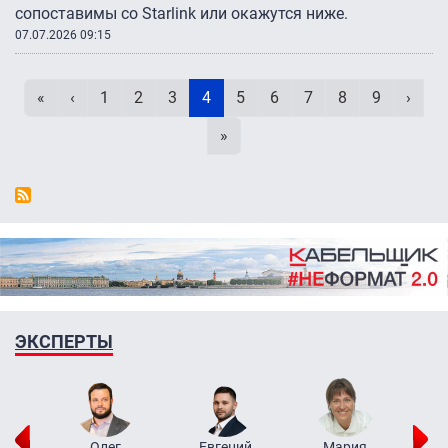
сопоставимы со Starlink или окажутся ниже.
07.07.2026 09:15
Нумерация страниц
Первая страница
Предыдущая страница
Page
Page
Page
Текущая страница
Page
Page
Page
Page
Page
След
«
‹
1
2
3
4
5
6
7
8
9
›
Последняя страница
»
ЭКСПЕРТЫ
рий
Олег
Евгений
Мария