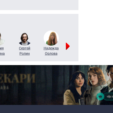
ия
Сергей
Надежда
Мария
Алексей
ина
Ролин
Орлова
Щербаль
Леонтьев