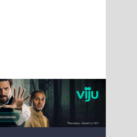
Татьяна
Тимур
Григорий
Олег
Воронова
Чудутов
Кузин
Зиборов