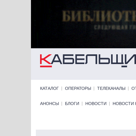
Перейти к основному содержанию
Primary links
КАТАЛОГ
ОПЕРАТОРЫ
ТЕЛЕКАНАЛЫ
О
Primary links bottom
АНОНСЫ
БЛОГИ
НОВОСТИ
НОВОСТИ 