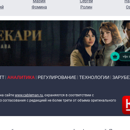
Мария
Сергей
На
ий
Фомина
Ролин
О
ТТ
АНАЛИТИКА
РЕГУЛИРОВАНИЕ
ТЕХНОЛОГИИ
ЗАРУБ
 на сайте
www.cableman.ru
, охраняются в соответствии с
 согласования с редакцией не более трети от объема оригинального
ableman.ru
) в отношении обработки персональных данных