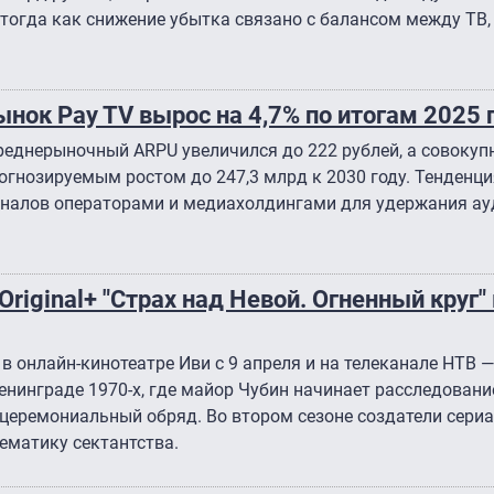
 тогда как снижение убытка связано с балансом между ТВ,
ынок Pay TV вырос на 4,7% по итогам 2025 
 среднерыночный ARPU увеличился до 222 рублей, а совоку
рогнозируемым ростом до 247,3 млрд к 2030 году. Тенденц
аналов операторами и медиахолдингами для удержания а
riginal+ "Страх над Невой. Огненный круг"
 онлайн-кинотеатре Иви с 9 апреля и на телеканале НТВ — 
енинграде 1970-х, где майор Чубин начинает расследовани
а церемониальный обряд. Во втором сезоне создатели сери
ематику сектантства.