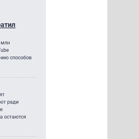
ратил
 млн
Tube
ению способов
ят
ают ради
е
а остаются