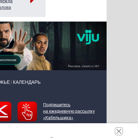
дежда
Мария
Алексей
рлова
Щербаль
Леонтьев
ЕЖЬЕ
КАЛЕНДАРЬ
Подпишитесь
на ежедневную рассылку
«Кабельщика»