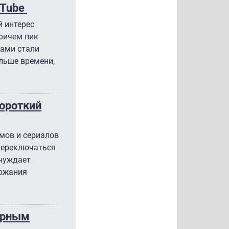
uTube
й интерес
причем пик
ами стали
ольше времени,
короткий
мов и сериалов
переключаться
ынуждает
ержания
ярным