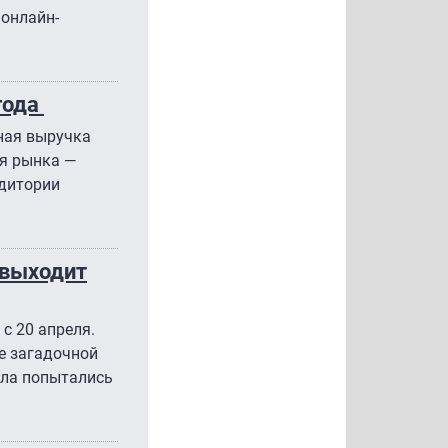
 онлайн-
года
пная выручка
ия рынка —
удитории
 выходит
с 20 апреля.
е загадочной
ала попытались