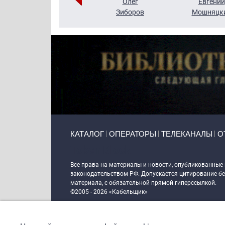
Григорий
Олег
Евгений
Кузин
Зиборов
Мошняцк
Primary links
КАТАЛОГ
ОПЕРАТОРЫ
ТЕЛЕКАНАЛЫ
О
Token Block
Все права на материалы и новости, опубликованные
законодательством РФ. Допускается цитирование без
материала, с обязательной прямой гиперссылкой.
©2005 - 2026 «Кабельщик»
Политика сайта "Кабельщик" (интернет-адреса
www.c
пользователей сети интернет