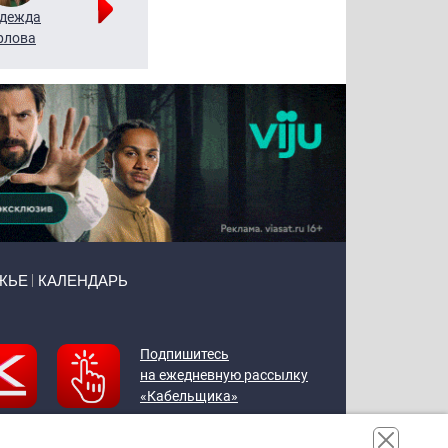
дежда
Мария
Алексей
рлова
Щербаль
Леонтьев
ЖЬЕ
КАЛЕНДАРЬ
Подпишитесь
на ежедневную рассылку
«Кабельщика»