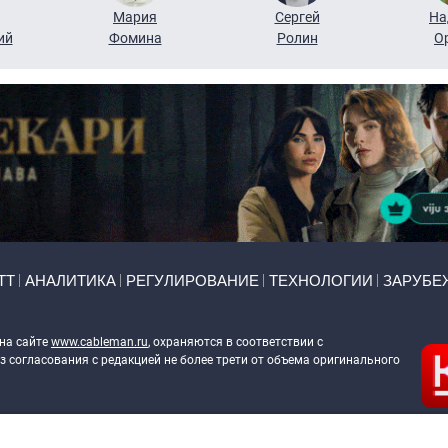
Мария
Сергей
На
ий
Фомина
Ролин
О
ТТ
АНАЛИТИКА
РЕГУЛИРОВАНИЕ
ТЕХНОЛОГИИ
ЗАРУБЕ
 на сайте
www.cableman.ru
, охраняются в соответствии с
 согласования с редакцией не более трети от объема оригинального
ableman.ru
) в отношении обработки персональных данных