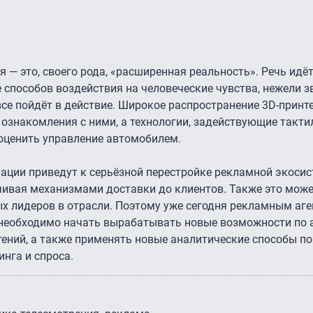
 — это, своего рода, «расширенная реальность». Речь идёт
 способов воздействия на человеческие чувства, нежели зв
все пойдёт в действие. Широкое распространение 3D-принт
ознакомления с ними, а технологии, задействующие такт
оценить управление автомобилем.
рмации приведут к серьёзной перестройке рекламной экоси
нчивая механизмами доставки до клиентов. Также это може
х лидеров в отрасли. Поэтому уже сегодня рекламным аге
 необходимо начать вырабатывать новые возможности по 
ений, а также применять новые аналитические способы по
нга и спроса.