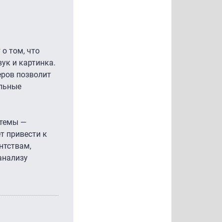
 о том, что
ук и картинка.
еров позволит
ильные
стемы —
т привести к
нтствам,
анализу