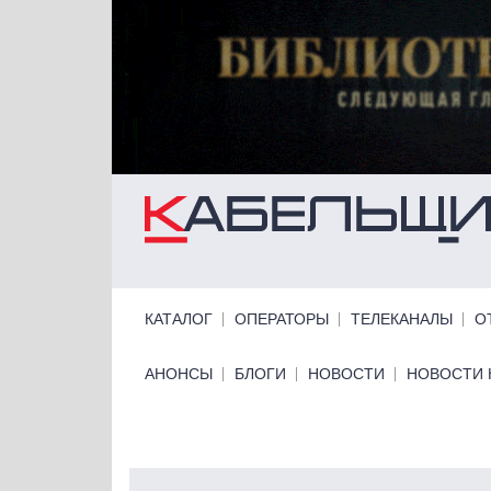
Перейти к основному содержанию
Primary links
КАТАЛОГ
ОПЕРАТОРЫ
ТЕЛЕКАНАЛЫ
О
Primary links bottom
АНОНСЫ
БЛОГИ
НОВОСТИ
НОВОСТИ 