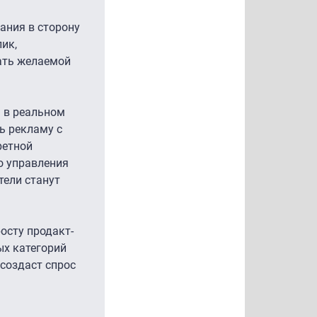
ания в сторону
ик,
дать желаемой
D в реальном
ь рекламу с
ретной
о управления
ели станут
росту продакт-
ых категорий
 создаст спрос