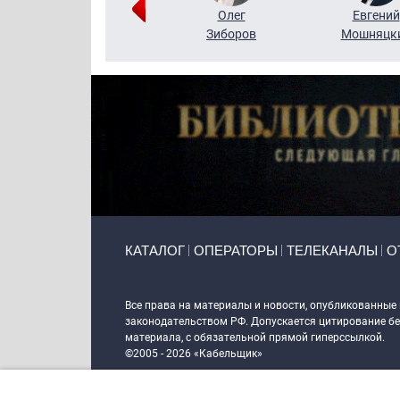
Григорий
Олег
Евгений
Кузин
Зиборов
Мошняцк
Primary links
КАТАЛОГ
ОПЕРАТОРЫ
ТЕЛЕКАНАЛЫ
О
Token Block
Все права на материалы и новости, опубликованные
законодательством РФ. Допускается цитирование без
материала, с обязательной прямой гиперссылкой.
©2005 - 2026 «Кабельщик»
Политика сайта "Кабельщик" (интернет-адреса
www.c