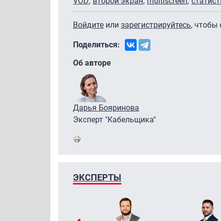
VOD
второй экран
multiscreen
статист
Войдите
или
зарегистрируйтесь
, чтобы
Поделиться:
Об авторе
Дарья Бояринова
Эксперт "Кабельщика"
ЭКСПЕРТЫ