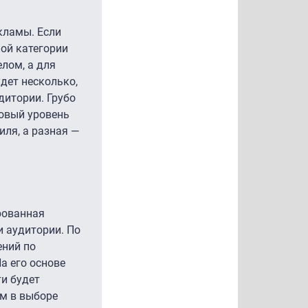
кламы. Если
ной категории
елом, а для
дет несколько,
дитории. Грубо
ковый уровень
ля, а разная —
рованная
 аудитории. По
ений по
а его основе
и будет
м в выборе