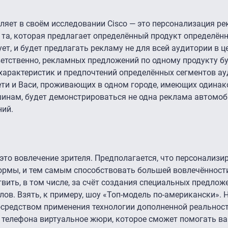
ляет в своём исследовании Cisco — это персонализация ре
 та, которая предлагает определённый продукт определён
т, и будет предлагать рекламу не для всей аудитории в ц
ветственно, рекламных предложений по одному продукту бу
 характеристик и предпочтений определённых сегментов ау
ети и Васи, проживающих в одном городе, имеющих одина
инам, будет демонстрироваться не одна реклама автомоби
ний.
это вовлечение зрителя. Предполагается, что персонализи
ормы, и тем самым способствовать большей вовлечённости
вить, в том числе, за счёт создания специальных предлож
в. Взять, к примеру, шоу «Топ-модель по-американски». Н
осредством применения технологии дополненной реальност
 телефона виртуальное жюри, которое сможет помогать ва