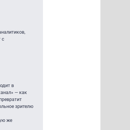
аналитиков,
 с
одит в
канал» — как
 превратит
ольное зрителю
кую же