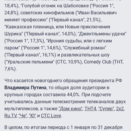
18,4%), "Голубой огонек на Шаболовке ("Россия 1",
24,8%), советских кинофильмов ("Иван Васильевич
меняет профессию" ("Первый канал", 21,5%),
"Кавказская пленница, или Новые приключения
Шурика" ("Первый канал", 14,0%), "Джентльмены удачи"
("Россия 1", 17,3%), "Ирония судьбы, или с легким
паром" ("Россия 1", 14,6%), "Служебный роман"
("Первый канал", 16,1%) и развлекательных шоу
("Уральские пельмени" (СТС, 10,9%), Comedy Club (ТНТ,
7,6%).
Что касается новогоднего обращения президента РФ
Владимира Путина
, то общая доля аудитории в
крупных городах составила 44,0%. При подсчете
учитывались данные телесмотрения телеканалов двух
мультиплексов, а также
"Дом кино"
,
ТНТ4
,
"Супер"
,
2х2
,
Ru.TV
,
"Че"
,
"Ю"
и
СТС Love
.
В целом, по итогам периода с 1 января по 31 декабря