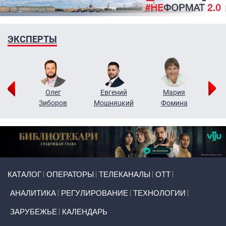
ЭКСПЕРТЫ
рий
Олег
Евгений
Мария
н
Зиборов
Мошняцкий
Фомина
Primary links
КАТАЛОГ
ОПЕРАТОРЫ
ТЕЛЕКАНАЛЫ
ОТТ
АНАЛИТИКА
РЕГУЛИРОВАНИЕ
ТЕХНОЛОГИИ
ЗАРУБЕЖЬЕ
КАЛЕНДАРЬ