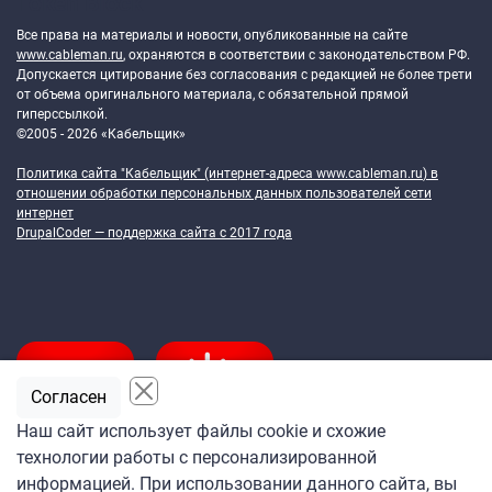
Token Block
Все права на материалы и новости, опубликованные на сайте
www.cableman.ru
, охраняются в соответствии с законодательством РФ.
Допускается цитирование без согласования с редакцией не более трети
от объема оригинального материала, с обязательной прямой
гиперссылкой.
©2005 - 2026 «Кабельщик»
Политика сайта "Кабельщик" (интернет-адреса
www.cableman.ru
) в
отношении обработки персональных данных пользователей сети
интернет
DrupalCoder — поддержка сайта c 2017 года
Согласен
Наш сайт использует файлы cookie и схожие
технологии работы с персонализированной
Подпишитесь
информацией. При использовании данного сайта, вы