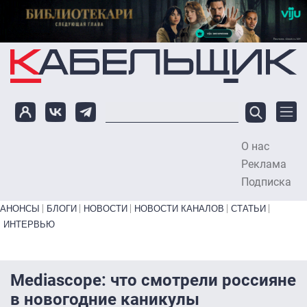
Перейти к основному содержанию
О нас
To
Реклама
Подписка
Primary links bottom
АНОНСЫ
БЛОГИ
НОВОСТИ
НОВОСТИ КАНАЛОВ
СТАТЬИ
ИНТЕРВЬЮ
Mediascope: что смотрели россияне
в новогодние каникулы