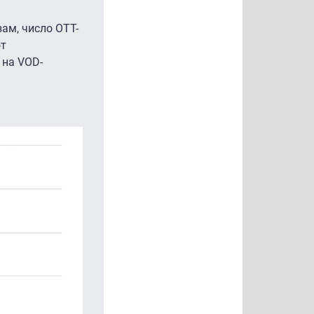
зам, число ОТТ-
от
 на VOD-