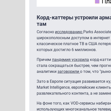
Корд-каттеры устроили арма
там
Согласно
исследованию
Parks Associa
широкополосным доступом в интернет о
классическое платное ТВ в США потерял
которых достигло 6 миллионов.
Причем
пандемия ускорила
корд-катти
стала сокращаться быстрее, чем прогно
аналитики
заговорили
о том, что "рын
Зато в Европе ситуация развивается ку
Market Intelligence, европейские кли
развлекательного контента, а не замен
На фоне того, как VOD-сервисы набира
использующих многоканальное телевид