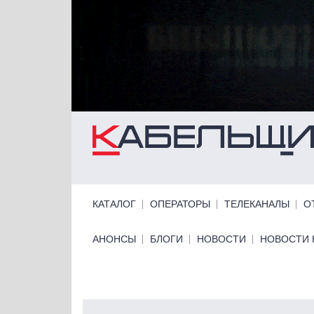
Перейти к основному содержанию
Primary links
КАТАЛОГ
ОПЕРАТОРЫ
ТЕЛЕКАНАЛЫ
О
Primary links bottom
АНОНСЫ
БЛОГИ
НОВОСТИ
НОВОСТИ 