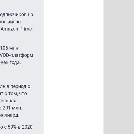
подписчиков на
пное
число
 Amazon Prime
 106 млн
о VOD-платформ
нец года.
лн в период с
т о том, что
тельная
а 201 млн.
миллиард.
ю с 59% в 2020