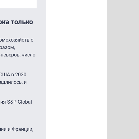
ока только
домохозяйств с
разом,
-неверов, число
 США в 2020
едлилось, и
ия S&P Global
нии и Франции,