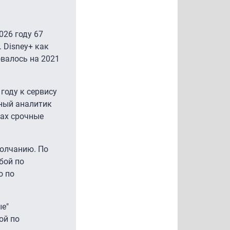
026 году 67
 Disney+ как
овалось на 2021
году к сервису
вный аналитик
нах срочные
молчанию. По
бой по
о по
ые"
ой по