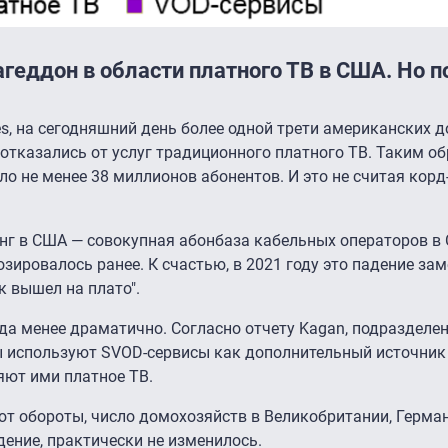
геддон в области платного ТВ в США. Но п
tes, на сегодняшний день более одной трети американских 
тказались от услуг традиционного платного ТВ. Таким об
о не менее 38 миллионов абонентов. И это не считая корд
нг в США — совокупная абонбаза кабельных операторов в
зировалось ранее. К счастью, в 2021 году это падение зам
ок вышел на плато".
да менее драматично. Согласно отчету Kagan, подразделен
енты используют SVOD-сервисы как дополнительный источник
яют ими платное ТВ.
ют обороты, число домохозяйств в Великобритании, Герма
ение, практически не изменилось.