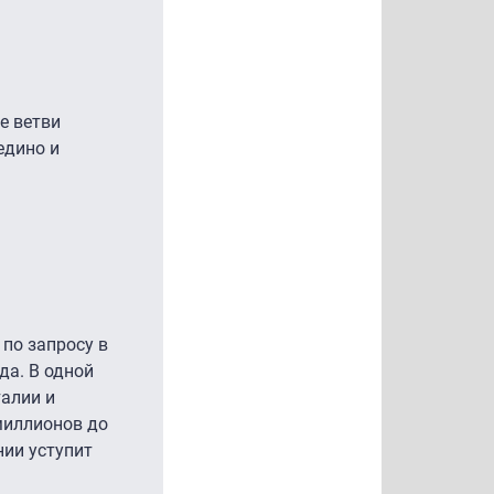
е ветви
едино и
 по запросу в
да. В одной
талии и
 миллионов до
нии уступит