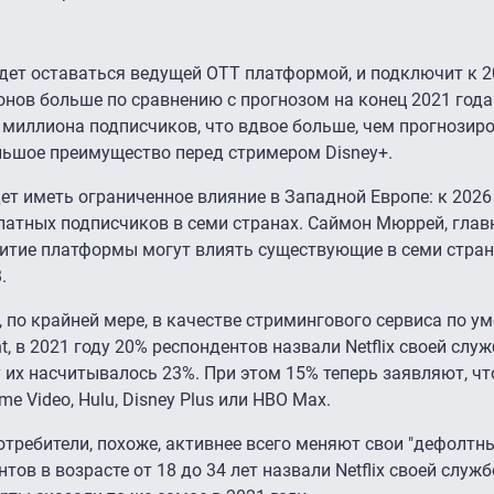
 будет оставаться ведущей ОТТ платформой, и подключит к 2
нов больше по сравнению с прогнозом на конец 2021 года.
3 миллиона подписчиков, что вдвое больше, чем прогнозир
ольшое преимущество перед стримером Disney+.
дет иметь ограниченное влияние в Западной Европе: к 2026 
латных подписчиков в семи странах. Саймон Мюррей, гла
развитие платформы могут влиять существующие в семи стра
.
, по крайней мере, в качестве стримингового сервиса по у
, в 2021 году 20% респондентов назвали Netflix своей служ
 их насчитывалось 23%. При этом 15% теперь заявляют, чт
 Video, Hulu, Disney Plus или HBO Max.
требители, похоже, активнее всего меняют свои "дефолтн
тов в возрасте от 18 до 34 лет назвали Netflix своей служб