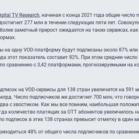
gital TV Research
, начиная с конца 2021 года общее число 
достигнет 277 млн в течение следующих пяти лет. Совоку
более заметный прирост ожидается на таких сервисах, как
формах.
 бы на одну VOD-платформу будут подписаны около 87% или
ода этот показатель составит 82%. При этом среднее числ
 по сравнению с 3,42 платформами, прогнозируемыми на ко
одписок на VOD-сервисы для 138 стран увеличится на 591 м
 млрд. Число подписчиков же достигнет 700 млн, что говори
 два с хвостиком. Как мы все помним, наибольшая положи
гда количество платящих за ОТТ абонентов увеличилось н
ло подписок в этих 138 странах превысит отметку в один 
риходиться 48% от общего числа подписчиков по сравнени