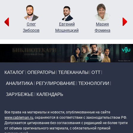
рий
Олег
Евгений
Мария
н
Зиборов
Мошняцкий
Фомина
Primary links
КАТАЛОГ
ОПЕРАТОРЫ
ТЕЛЕКАНАЛЫ
ОТТ
АНАЛИТИКА
РЕГУЛИРОВАНИЕ
ТЕХНОЛОГИИ
ЗАРУБЕЖЬЕ
КАЛЕНДАРЬ
Token Block
Все права на материалы и новости, опубликованные на сайте
www.cableman.ru
, охраняются в соответствии с законодательством РФ.
Допускается цитирование без согласования с редакцией не более трети
от объема оригинального материала, с обязательной прямой