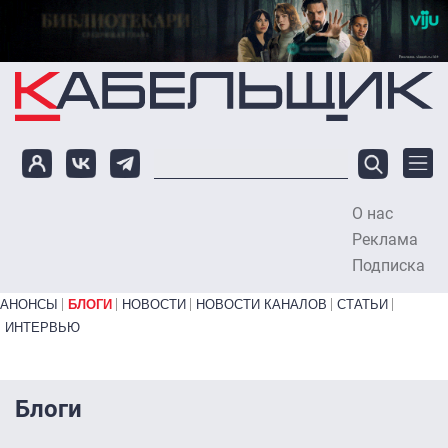
Перейти к основному содержанию
О нас
To
Реклама
Подписка
Primary links bottom
АНОНСЫ
БЛОГИ
НОВОСТИ
НОВОСТИ КАНАЛОВ
СТАТЬИ
ИНТЕРВЬЮ
Блоги