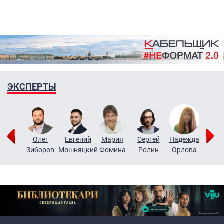
ЭКСПЕРТЫ
игорий
Олег
Евгений
Мария
Сергей
Надежда
Мар
узин
Зиборов
Мошняцкий
Фомина
Ролин
Орлова
Щерб