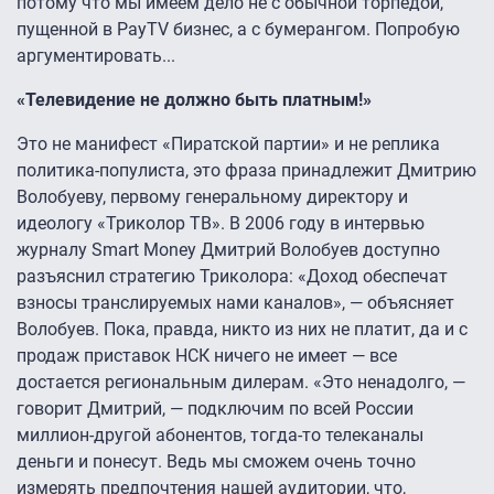
потому что мы имеем дело не с обычной торпедой,
пущенной в PayTV бизнес, а с бумерангом. Попробую
аргументировать...
«Телевидение не должно быть платным!»
Это не манифест «Пиратской партии» и не реплика
политика-популиста, это фраза принадлежит Дмитрию
Волобуеву, первому генеральному директору и
идеологу «Триколор ТВ». В 2006 году в интервью
журналу Smart Money Дмитрий Волобуев доступно
разъяснил стратегию Триколора: «Доход обеспечат
взносы транслируемых нами каналов», — объясняет
Волобуев. Пока, правда, никто из них не платит, да и с
продаж приставок НСК ничего не имеет — все
достается региональным дилерам. «Это ненадолго, —
говорит Дмитрий, — подключим по всей России
миллион-другой абонентов, тогда-то телеканалы
деньги и понесут. Ведь мы сможем очень точно
измерять предпочтения нашей аудитории, что,