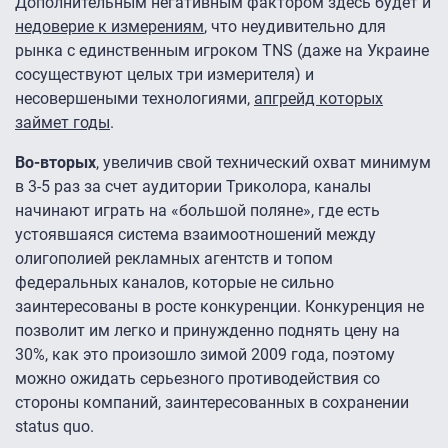
Дополнительным негативным фактором здесь будет и
недоверие к измерениям
, что неудивительно для
рынка с единственным игроком TNS (д
аже на Украине
сосуществуют целых три измерителя
) и
несовершеными технологиями,
апгрейд которых
займет годы
.
Во-вторых
, увеличив свой технический охват минимум
в 3-5 раз за счет аудитории Триколора, каналы
начинают играть на «большой поляне», где есть
устоявшаяся система взаимоотношений между
олигополией рекламных агентств и топом
федеральных каналов, которые не сильно
заинтересованы в росте конкуренции. Конкуренция не
позволит им легко и принужденно поднять цену на
30%, как это произошло зимой 2009 года, поэтому
можно ожидать серьезного противодействия со
стороны компаний, заинтересованных в сохранении
status quo.