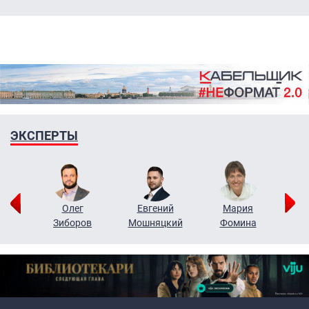
ЭКСПЕРТЫ
рий
Олег
Евгений
Мария
н
Зиборов
Мошняцкий
Фомина