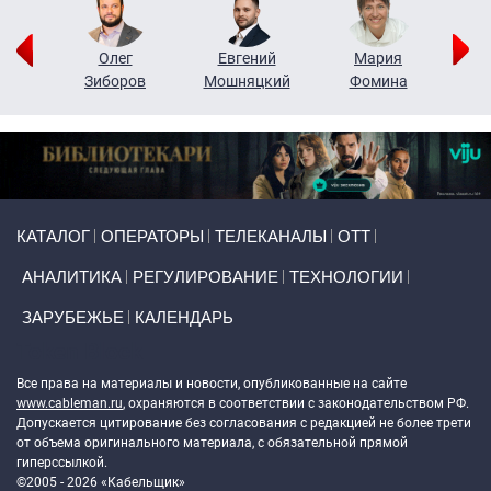
рий
Олег
Евгений
Мария
н
Зиборов
Мошняцкий
Фомина
Primary links
КАТАЛОГ
ОПЕРАТОРЫ
ТЕЛЕКАНАЛЫ
ОТТ
АНАЛИТИКА
РЕГУЛИРОВАНИЕ
ТЕХНОЛОГИИ
ЗАРУБЕЖЬЕ
КАЛЕНДАРЬ
Token Block
Все права на материалы и новости, опубликованные на сайте
www.cableman.ru
, охраняются в соответствии с законодательством РФ.
Допускается цитирование без согласования с редакцией не более трети
от объема оригинального материала, с обязательной прямой
гиперссылкой.
©2005 - 2026 «Кабельщик»