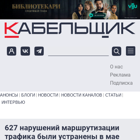
Перейти к основному содержанию
О нас
To
Реклама
Подписка
Primary links bottom
АНОНСЫ
БЛОГИ
НОВОСТИ
НОВОСТИ КАНАЛОВ
СТАТЬИ
ИНТЕРВЬЮ
627 нарушений маршрутизации
трафика были устранены в мае