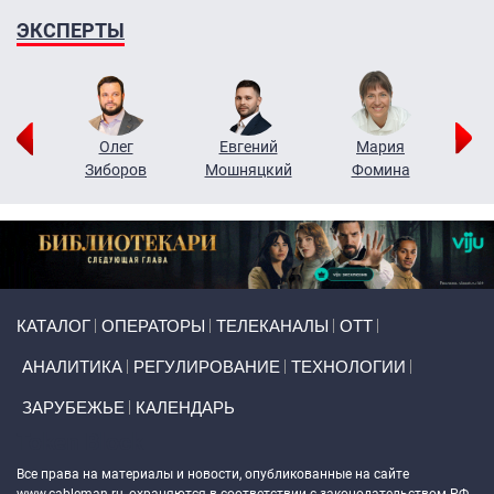
ЭКСПЕРТЫ
рий
Олег
Евгений
Мария
н
Зиборов
Мошняцкий
Фомина
Primary links
КАТАЛОГ
ОПЕРАТОРЫ
ТЕЛЕКАНАЛЫ
ОТТ
АНАЛИТИКА
РЕГУЛИРОВАНИЕ
ТЕХНОЛОГИИ
ЗАРУБЕЖЬЕ
КАЛЕНДАРЬ
Token Block
Все права на материалы и новости, опубликованные на сайте