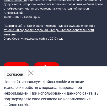
www.cableman.ru
, охраняются в соответствии с законодательством РФ.
Допускается цитирование без согласования с редакцией не более трети
от объема оригинального материала, с обязательной прямой
гиперссылкой.
©2005 - 2026 «Кабельщик»
Политика сайта "Кабельщик" (интернет-адреса
www.cableman.ru
) в
отношении обработки персональных данных пользователей сети
интернет
DrupalCoder — поддержка сайта c 2017 года
Согласен
Наш сайт использует файлы cookie и схожие
технологии работы с персонализированной
Подпишитесь
информацией. При использовании данного сайта, вы
на ежедневную рассылку
подтверждаете свое согласие на использование
«Кабельщика»
файлов cookie.