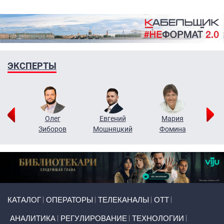
ЭКСПЕРТЫ
рий
Олег
Евгений
Мария
н
Зиборов
Мошняцкий
Фомина
Primary links
КАТАЛОГ
ОПЕРАТОРЫ
ТЕЛЕКАНАЛЫ
ОТТ
АНАЛИТИКА
РЕГУЛИРОВАНИЕ
ТЕХНОЛОГИИ