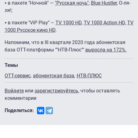
⦁ в пакете "Ночной" —
"Русская ночь"
,
Blue Hustler
, О-ля-
ля!;
⦁ в пакете "ViP Play" –
TV 1000 HD
,
TV 1000 Action HD
,
TV
1000 Русское кино HD
.
Напомним, что в III квартале 2020 года абонентская
база ОТТ-платформы ""НТВ-Плюс""
выросла на 172%.
Темы
OTT-сервис
абонентская база
НТВ-ПЛЮС
Войдите
или
зарегистрируйтесь
, чтобы оставлять
комментарии
Поделиться: