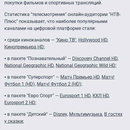
покупки фильмов и спортивных трансляций.
Статистика "телесмотрения" онлайн-аудитории "НТВ-
Плюс" показывает, что наиболее популярными
каналами на цифровой платформе стали:
⦁ среди киноканалов —
"Кино ТВ"
,
Hollywood HD
,
Кинопремьера HD
;
⦁ в пакете "Познавательный" —
Discovery Channel HD
,
National Geographic HD
,
National Geographic Wild HD
;
⦁ в пакете "Суперспорт" —
Матч Премьер HD
,
Матч!
Футбол 1 (HD)
,
Матч! Футбол 2 (HD)
;
⦁ в пакете "Евро Спорт" —
Eurosport 1 HD
,
КХЛ HD
,
Eurosport 2 HD
;
⦁ в пакете "Детский" —
Disney
,
Мультимузыка
,
В гостях
у сказки
;