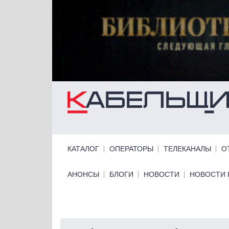
Перейти к основному содержанию
Primary links
КАТАЛОГ
ОПЕРАТОРЫ
ТЕЛЕКАНАЛЫ
О
Primary links bottom
АНОНСЫ
БЛОГИ
НОВОСТИ
НОВОСТИ 