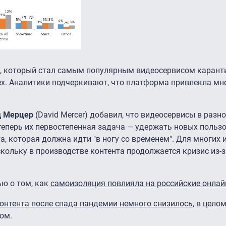
flix, который стал самым популярным видеосервисом карант
х. Аналитики подчеркивают, что платформа привлекла мног
д Мерцер
(David Mercer) добавил, что видеосервисы в разно
теперь их первостепенная задача — удержать новых пользо
а, которая должна идти "в ногу со временем". Для многих
скольку в производстве контента продолжается кризис из-з
ю о том, как
самоизоляция повлияла на российские онлай
онтента после спада пандемии немного снизилось
, в цело
том.