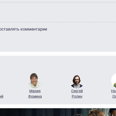
 оставлять комментарии
Мария
Сергей
На
ий
Фомина
Ролин
О