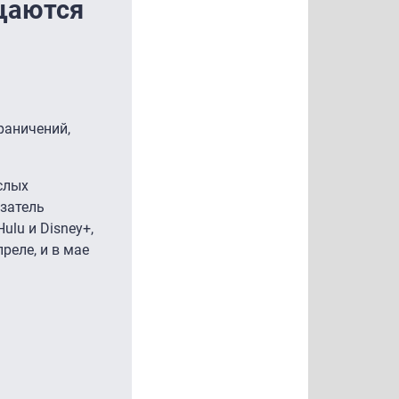
щаются
раничений,
слых
азатель
ulu и Disney+,
преле, и в мае