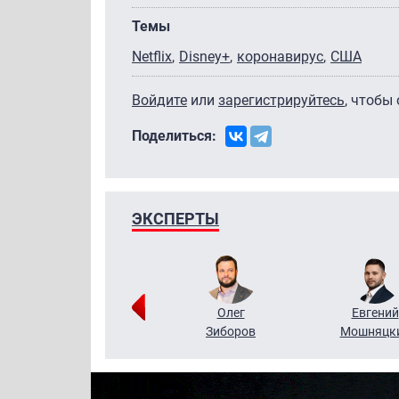
Темы
Netflix
Disney+
коронавирус
США
Войдите
или
зарегистрируйтесь
, чтобы
Поделиться:
ЭКСПЕРТЫ
Григорий
Олег
Евгений
Кузин
Зиборов
Мошняцк