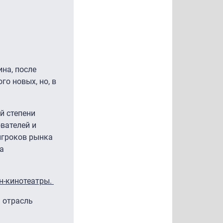
ина, после
о новых, но, в
й степени
вателей и
 игроков рынка
а
н-кинотеатры.
м отрасль