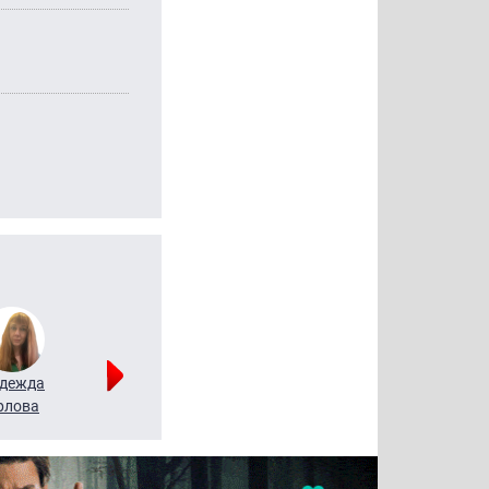
дежда
Мария
Алексей
рлова
Щербаль
Леонтьев