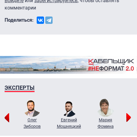
Войдите
или
зарегистрируйтесь
, чтобы оставлять
комментарии
Поделиться:
ЭКСПЕРТЫ
рий
Олег
Евгений
Мария
н
Зиборов
Мошняцкий
Фомина