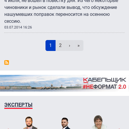
4 июля, не вошел в повестку дня. Из чего некоторые
чиновники и рынок сделали вывод, что обсуждение
нашумевших поправок переносится на осеннюю
сессию.
03.07.2014 16:26
Нумерация страниц
Текущая страница
Page
Следующая страница
Последняя страница
1
2
›
»
ЭКСПЕРТЫ