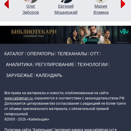
рий
Олег
Евгений
Мария
н
Зиборов
Мошняцкий
Фомина
Primary links
КАТАЛОГ
ОПЕРАТОРЫ
ТЕЛЕКАНАЛЫ
ОТТ
АНАЛИТИКА
РЕГУЛИРОВАНИЕ
ТЕХНОЛОГИИ
ЗАРУБЕЖЬЕ
КАЛЕНДАРЬ
Token Block
Все права на материалы и новости, опубликованные на сайте
www.cableman.ru
, охраняются в соответствии с законодательством РФ.
Допускается цитирование без согласования с редакцией не более трети
от объема оригинального материала, с обязательной прямой
гиперссылкой.
©2005 - 2026 «Кабельщик»
Политика сайта "Кабельщик" (интернет-адреса
www.cableman.ru
) в