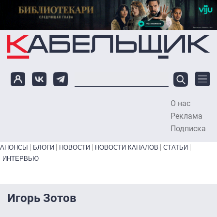
Перейти к основному содержанию
О нас
To
Реклама
Подписка
Primary links bottom
АНОНСЫ
БЛОГИ
НОВОСТИ
НОВОСТИ КАНАЛОВ
СТАТЬИ
ИНТЕРВЬЮ
Игорь Зотов