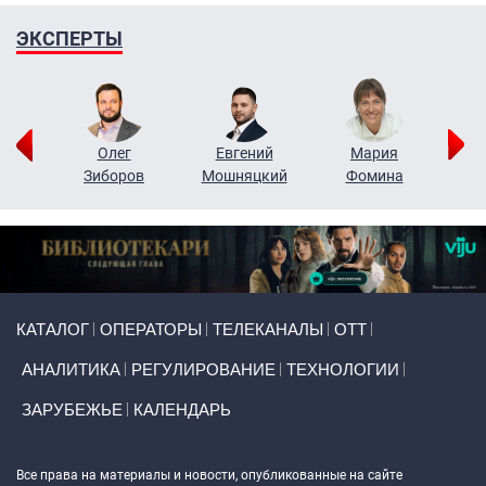
ЭКСПЕРТЫ
рий
Олег
Евгений
Мария
н
Зиборов
Мошняцкий
Фомина
Primary links
КАТАЛОГ
ОПЕРАТОРЫ
ТЕЛЕКАНАЛЫ
ОТТ
АНАЛИТИКА
РЕГУЛИРОВАНИЕ
ТЕХНОЛОГИИ
ЗАРУБЕЖЬЕ
КАЛЕНДАРЬ
Token Block
Все права на материалы и новости, опубликованные на сайте