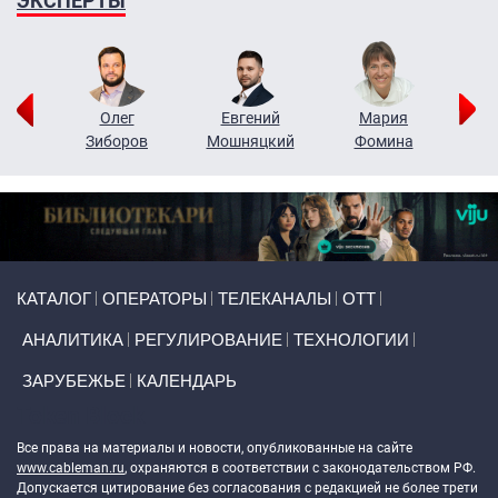
ЭКСПЕРТЫ
рий
Олег
Евгений
Мария
н
Зиборов
Мошняцкий
Фомина
Primary links
КАТАЛОГ
ОПЕРАТОРЫ
ТЕЛЕКАНАЛЫ
ОТТ
АНАЛИТИКА
РЕГУЛИРОВАНИЕ
ТЕХНОЛОГИИ
ЗАРУБЕЖЬЕ
КАЛЕНДАРЬ
Token Block
Все права на материалы и новости, опубликованные на сайте
www.cableman.ru
, охраняются в соответствии с законодательством РФ.
Допускается цитирование без согласования с редакцией не более трети