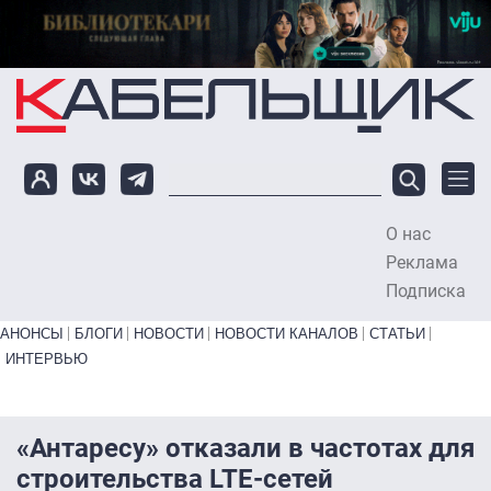
Перейти к основному содержанию
О нас
To
Реклама
Подписка
Primary links bottom
АНОНСЫ
БЛОГИ
НОВОСТИ
НОВОСТИ КАНАЛОВ
СТАТЬИ
ИНТЕРВЬЮ
«Антаресу» отказали в частотах для
строительства LTE-сетей