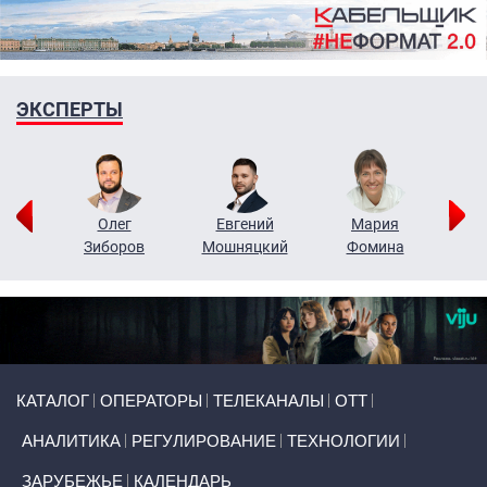
ЭКСПЕРТЫ
рий
Олег
Евгений
Мария
н
Зиборов
Мошняцкий
Фомина
Primary links
КАТАЛОГ
ОПЕРАТОРЫ
ТЕЛЕКАНАЛЫ
ОТТ
АНАЛИТИКА
РЕГУЛИРОВАНИЕ
ТЕХНОЛОГИИ
ЗАРУБЕЖЬЕ
КАЛЕНДАРЬ