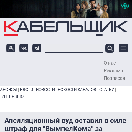
Перейти к основному содержанию
О нас
To
Реклама
Подписка
Primary links bottom
АНОНСЫ
БЛОГИ
НОВОСТИ
НОВОСТИ КАНАЛОВ
СТАТЬИ
ИНТЕРВЬЮ
Апелляционный суд оставил в силе
штраф для "ВымпелКома" за