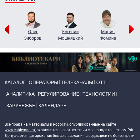
рий
Олег
Евгений
Мария
н
Зиборов
Мошняцкий
Фомина
Primary links
КАТАЛОГ
ОПЕРАТОРЫ
ТЕЛЕКАНАЛЫ
ОТТ
АНАЛИТИКА
РЕГУЛИРОВАНИЕ
ТЕХНОЛОГИИ
ЗАРУБЕЖЬЕ
КАЛЕНДАРЬ
Token Block
Все права на материалы и новости, опубликованные на сайте
www.cableman.ru
, охраняются в соответствии с законодательством РФ.
Допускается цитирование без согласования с редакцией не более трети