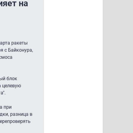
ияет на
тарта ракеты
я с Байконура,
осмоса
ый блок
а целевую
а".
а при
дки, разница в
перепроверять