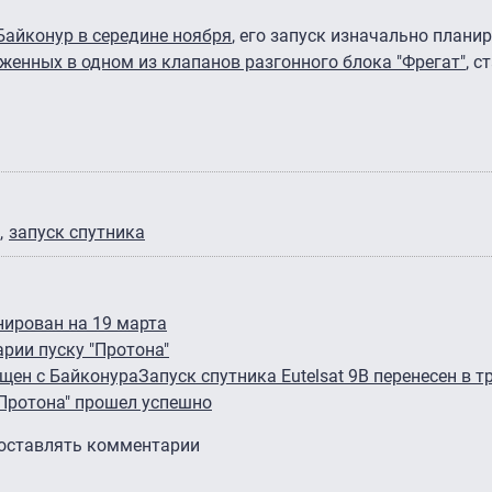
Байконур в середине ноября
, его запуск изначально плани
женных в одном из клапанов разгонного блока "Фрегат"
, с
запуск спутника
нирован на 19 марта
арии пуску "Протона"
ущен с Байконура
Запуск спутника Eutelsat 9B перенесен в т
"Протона" прошел успешно
 оставлять комментарии