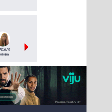
дежда
Мария
Алексей
рлова
Щербаль
Леонтьев