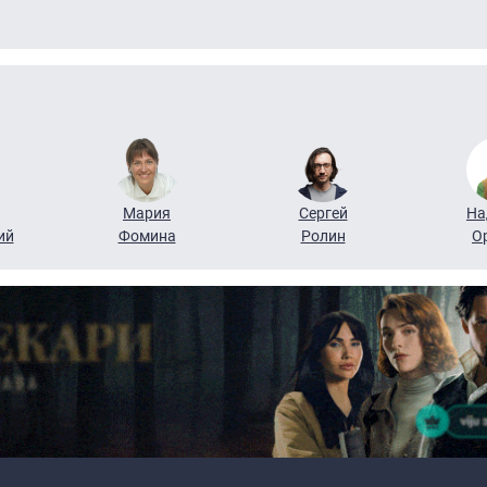
Мария
Сергей
На
ий
Фомина
Ролин
О