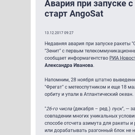
Авария при запуске 
старт AngoSat
13.12.2017 09:27
Недавняя авария при запуске ракеты "
"Зенит" с первым телекоммуникационны
сообщает информагентство
РИА Новос
Александра Иванова
.
Напомним, 28 ноября штатно выведенн
"Фрегат" с метеоспутником и еще 18 
орбиту и упали в Атлантический океан.
"
26-го числа
(декабря – ред.)
пуск
", — 
совпадении многих уникальных условий
способе отсчета азимута для ракеты и 
или дорабатывать разгонный блок не 