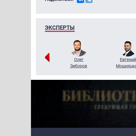
ЭКСПЕРТЫ
Григорий
Олег
Евгений
Кузин
Зиборов
Мошняцк
Primary links