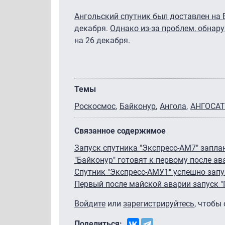
Ангольский спутник был доставлен на 
декабря.
Однако из-за проблем, обнару
на 26 декабря.
Темы
Роскосмос
Байконур
Ангола
АНГОСАТ
Связанное содержимое
Запуск спутника "Экспресс-АМ7" запла
"Байконур" готовят к первому после ав
Спутник "Экспресс-АМУ1" успешно зап
Первый после майской аварии запуск 
Войдите
или
зарегистрируйтесь
, чтобы
Поделиться: