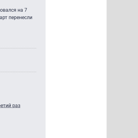
ровался на 7
тарт перенесли
ретий раз