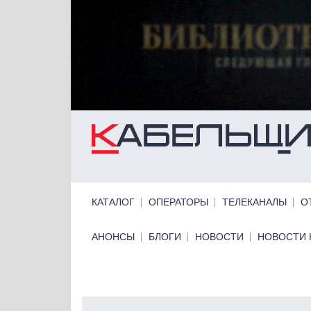
Перейти к основному содержанию
Primary links
КАТАЛОГ
ОПЕРАТОРЫ
ТЕЛЕКАНАЛЫ
О
Primary links bottom
АНОНСЫ
БЛОГИ
НОВОСТИ
НОВОСТИ 