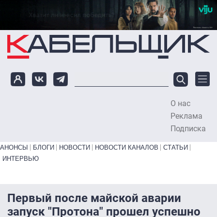
Перейти к основному содержанию
О нас
To
Реклама
Подписка
Primary links bottom
АНОНСЫ
БЛОГИ
НОВОСТИ
НОВОСТИ КАНАЛОВ
СТАТЬИ
ИНТЕРВЬЮ
Первый после майской аварии
запуск "Протона" прошел успешно