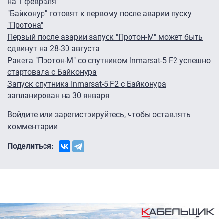
на 1 февраля
"Байконур" готовят к первому после аварии пуску
"Протона"
Первый после аварии запуск "Протон-М" может быть
сдвинут на 28-30 августа
Ракета "Протон-М" со спутником Inmarsat-5 F2 успешно
стартовала с Байконура
Запуск спутника Inmarsat-5 F2 с Байконура
запланирован на 30 января
Войдите
или
зарегистрируйтесь
, чтобы оставлять
комментарии
Поделиться: