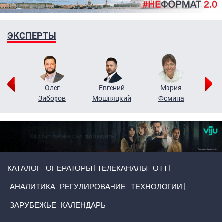
ЭКСПЕРТЫ
рий
Олег
Евгений
Мария
н
Зиборов
Мошняцкий
Фомина
Primary links
КАТАЛОГ
ОПЕРАТОРЫ
ТЕЛЕКАНАЛЫ
ОТТ
АНАЛИТИКА
РЕГУЛИРОВАНИЕ
ТЕХНОЛОГИИ
ЗАРУБЕЖЬЕ
КАЛЕНДАРЬ
Token Block