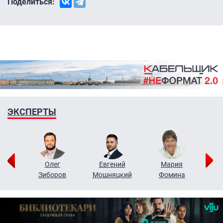
Поделиться:
ЭКСПЕРТЫ
рий
Олег
Евгений
Мария
н
Зиборов
Мошняцкий
Фомина