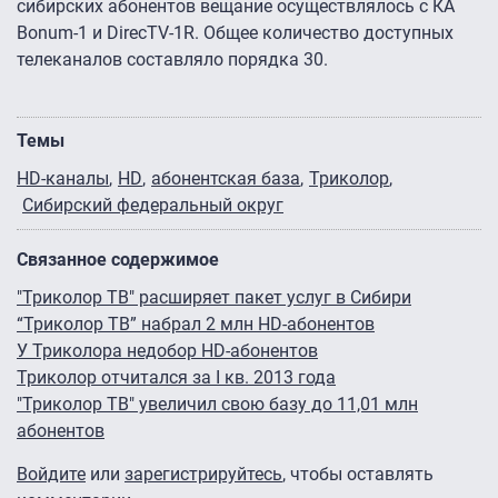
сибирских абонентов вещание осуществлялось с КА
Bonum-1 и DirecTV-1R. Общее количество доступных
телеканалов составляло порядка 30.
Темы
HD-каналы
HD
абонентская база
Триколор
Сибирский федеральный округ
Связанное содержимое
"Триколор ТВ" расширяет пакет услуг в Сибири
“Триколор ТВ” набрал 2 млн HD-абонентов
У Триколора недобор HD-абонентов
Триколор отчитался за I кв. 2013 года
"Триколор ТВ" увеличил свою базу до 11,01 млн
абонентов
Войдите
или
зарегистрируйтесь
, чтобы оставлять