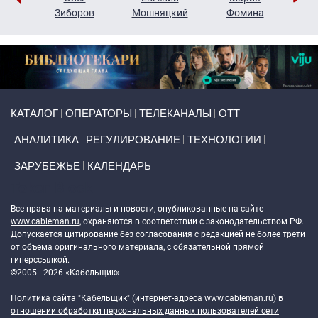
н
Зиборов
Мошняцкий
Фомина
Primary links
КАТАЛОГ
ОПЕРАТОРЫ
ТЕЛЕКАНАЛЫ
ОТТ
АНАЛИТИКА
РЕГУЛИРОВАНИЕ
ТЕХНОЛОГИИ
ЗАРУБЕЖЬЕ
КАЛЕНДАРЬ
Token Block
Все права на материалы и новости, опубликованные на сайте
www.cableman.ru
, охраняются в соответствии с законодательством РФ.
Допускается цитирование без согласования с редакцией не более трети
от объема оригинального материала, с обязательной прямой
гиперссылкой.
©2005 - 2026 «Кабельщик»
Политика сайта "Кабельщик" (интернет-адреса
www.cableman.ru
) в
отношении обработки персональных данных пользователей сети