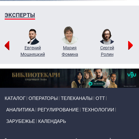
ЭКСПЕРТЫ
ор
Евгений
Мария
Сергей
Н
ко
Мошняцкий
Фомина
Ролин
Primary links
КАТАЛОГ
ОПЕРАТОРЫ
ТЕЛЕКАНАЛЫ
ОТТ
АНАЛИТИКА
РЕГУЛИРОВАНИЕ
ТЕХНОЛОГИИ
ЗАРУБЕЖЬЕ
КАЛЕНДАРЬ
Token Block