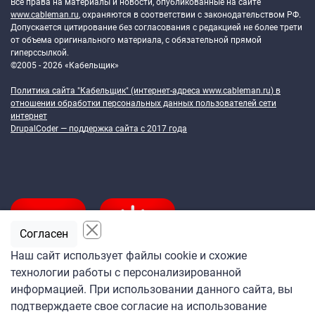
Все права на материалы и новости, опубликованные на сайте
www.cableman.ru
, охраняются в соответствии с законодательством РФ.
Допускается цитирование без согласования с редакцией не более трети
от объема оригинального материала, с обязательной прямой
гиперссылкой.
©2005 - 2026 «Кабельщик»
Политика сайта "Кабельщик" (интернет-адреса
www.cableman.ru
) в
отношении обработки персональных данных пользователей сети
интернет
DrupalCoder — поддержка сайта c 2017 года
Согласен
Наш сайт использует файлы cookie и схожие
технологии работы с персонализированной
Подпишитесь
информацией. При использовании данного сайта, вы
на ежедневную рассылку
подтверждаете свое согласие на использование