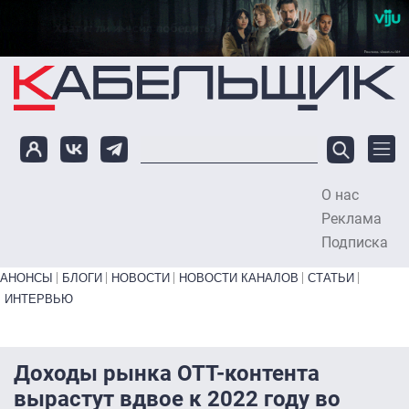
Перейти к основному содержанию
О нас
To
Реклама
Подписка
Primary links bottom
АНОНСЫ
БЛОГИ
НОВОСТИ
НОВОСТИ КАНАЛОВ
СТАТЬИ
ИНТЕРВЬЮ
Доходы рынка OTT-контента
вырастут вдвое к 2022 году во