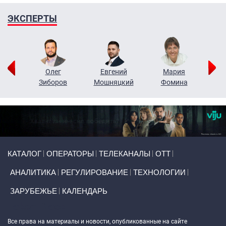
ЭКСПЕРТЫ
рий
Олег
Евгений
Мария
н
Зиборов
Мошняцкий
Фомина
Primary links
КАТАЛОГ
ОПЕРАТОРЫ
ТЕЛЕКАНАЛЫ
ОТТ
АНАЛИТИКА
РЕГУЛИРОВАНИЕ
ТЕХНОЛОГИИ
ЗАРУБЕЖЬЕ
КАЛЕНДАРЬ
Token Block
Все права на материалы и новости, опубликованные на сайте