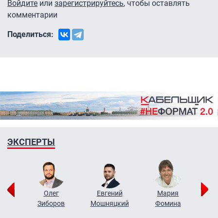
Войдите
или
зарегистрируйтесь
, чтобы оставлять
комментарии
Поделиться:
ЭКСПЕРТЫ
рий
Олег
Евгений
Мария
н
Зиборов
Мошняцкий
Фомина