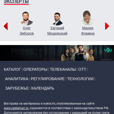
ЭКСПЕРТЫ
рий
Олег
Евгений
Мария
н
Зиборов
Мошняцкий
Фомина
Primary links
КАТАЛОГ
ОПЕРАТОРЫ
ТЕЛЕКАНАЛЫ
ОТТ
АНАЛИТИКА
РЕГУЛИРОВАНИЕ
ТЕХНОЛОГИИ
ЗАРУБЕЖЬЕ
КАЛЕНДАРЬ
Token Block
Все права на материалы и новости, опубликованные на сайте
www.cableman.ru
, охраняются в соответствии с законодательством РФ.
Допускается цитирование без согласования с редакцией не более трети