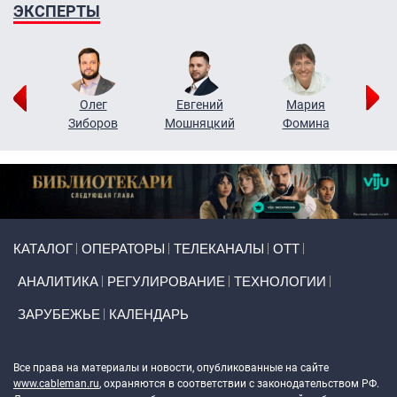
ЭКСПЕРТЫ
рий
Олег
Евгений
Мария
н
Зиборов
Мошняцкий
Фомина
Primary links
КАТАЛОГ
ОПЕРАТОРЫ
ТЕЛЕКАНАЛЫ
ОТТ
АНАЛИТИКА
РЕГУЛИРОВАНИЕ
ТЕХНОЛОГИИ
ЗАРУБЕЖЬЕ
КАЛЕНДАРЬ
Token Block
Все права на материалы и новости, опубликованные на сайте
www.cableman.ru
, охраняются в соответствии с законодательством РФ.