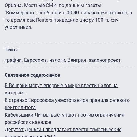
Орбана. Местные СМИ, по данным газеты
"
Коммерсант
", сообщали о 30-40 тысячах участников, в
то время как Reuters приводило цифру 100 тысяч
участников.
Темы
трафик
Евросоюз
налоги
Венгрия
законопроект
Связанное содержимое
В Венгрии могут впервые в мире ввести налог на
интернет
В странах Евросоюза ужесточаются правила сетевого
нейтралитета
Кабельщики Литвы выступают против ограничения
российских каналов
Депутат Деньгин предлагает ввести тематические
ограничения для СМИ