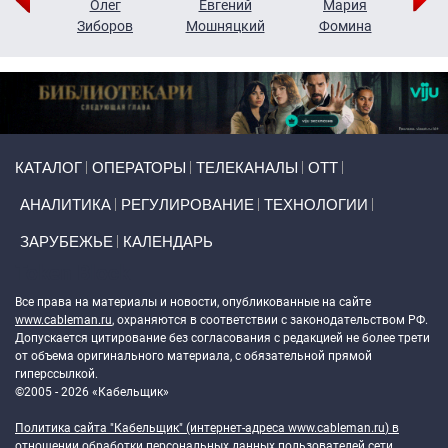
рий
Олег
Евгений
Мария
н
Зиборов
Мошняцкий
Фомина
Primary links
КАТАЛОГ
ОПЕРАТОРЫ
ТЕЛЕКАНАЛЫ
ОТТ
АНАЛИТИКА
РЕГУЛИРОВАНИЕ
ТЕХНОЛОГИИ
ЗАРУБЕЖЬЕ
КАЛЕНДАРЬ
Token Block
Все права на материалы и новости, опубликованные на сайте
www.cableman.ru
, охраняются в соответствии с законодательством РФ.
Допускается цитирование без согласования с редакцией не более трети
от объема оригинального материала, с обязательной прямой
гиперссылкой.
©2005 - 2026 «Кабельщик»
Политика сайта "Кабельщик" (интернет-адреса
www.cableman.ru
) в
отношении обработки персональных данных пользователей сети