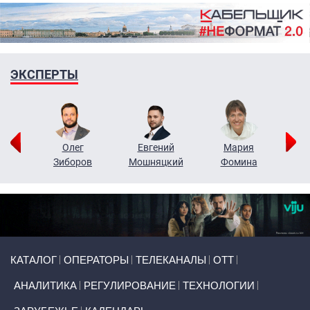
ЭКСПЕРТЫ
рий
Олег
Евгений
Мария
н
Зиборов
Мошняцкий
Фомина
Primary links
КАТАЛОГ
ОПЕРАТОРЫ
ТЕЛЕКАНАЛЫ
ОТТ
АНАЛИТИКА
РЕГУЛИРОВАНИЕ
ТЕХНОЛОГИИ