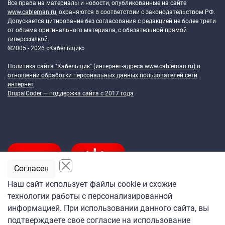
Все права на материалы и новости, опубликованные на сайте
www.cableman.ru
, охраняются в соответствии с законодательством РФ.
Допускается цитирование без согласования с редакцией не более трети
от объема оригинального материала, с обязательной прямой
гиперссылкой.
©2005 - 2026 «Кабельщик»
Политика сайта "Кабельщик" (интернет-адреса
www.cableman.ru
) в
отношении обработки персональных данных пользователей сети
интернет
DrupalCoder — поддержка сайта c 2017 года
Согласен
Наш сайт использует файлы cookie и схожие
технологии работы с персонализированной
Подпишитесь
информацией. При использовании данного сайта, вы
на ежедневную рассылку
подтверждаете свое согласие на использование