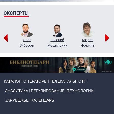
ЭКСПЕРТЫ
рий
Олег
Евгений
Мария
н
Зиборов
Мошняцкий
Фомина
Primary links
КАТАЛОГ
ОПЕРАТОРЫ
ТЕЛЕКАНАЛЫ
ОТТ
АНАЛИТИКА
РЕГУЛИРОВАНИЕ
ТЕХНОЛОГИИ
ЗАРУБЕЖЬЕ
КАЛЕНДАРЬ
Token Block