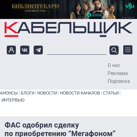
Перейти к основному содержанию
О нас
To
Реклама
Подписка
Primary links bottom
АНОНСЫ
БЛОГИ
НОВОСТИ
НОВОСТИ КАНАЛОВ
СТАТЬИ
ИНТЕРВЬЮ
ФАС одобрил сделку
по приобретению “Мегафоном”