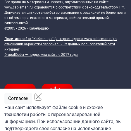
Все права на материалы и новости, опубликованные на сайте
www.cableman.ru
, охраняются в соответствии с законодательством РФ.
Допускается цитирование без согласования с редакцией не более трети
от объема оригинального материала, с обязательной прямой
гиперссылкой.
©2005 - 2026 «Кабельщик»
Политика сайта "Кабельщик" (интернет-адреса
www.cableman.ru
) в
отношении обработки персональных данных пользователей сети
интернет
DrupalCoder — поддержка сайта c 2017 года
Согласен
Наш сайт использует файлы cookie и схожие
технологии работы с персонализированной
Подпишитесь
информацией. При использовании данного сайта, вы
на ежедневную рассылку
подтверждаете свое согласие на использование