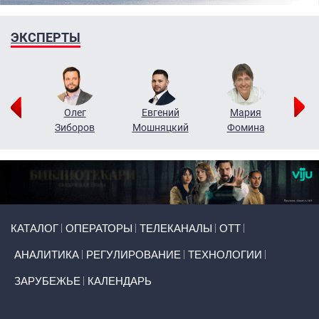
ЭКСПЕРТЫ
рий
Олег
Евгений
Мария
н
Зиборов
Мошняцкий
Фомина
Primary links
КАТАЛОГ
ОПЕРАТОРЫ
ТЕЛЕКАНАЛЫ
ОТТ
АНАЛИТИКА
РЕГУЛИРОВАНИЕ
ТЕХНОЛОГИИ
ЗАРУБЕЖЬЕ
КАЛЕНДАРЬ
Token Block