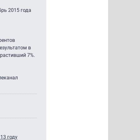
брь 2015 года
рентов
результатом в
арастивший 7%.
леканал
13 году