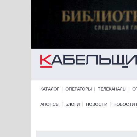
Перейти к основному содержанию
Primary links
КАТАЛОГ
ОПЕРАТОРЫ
ТЕЛЕКАНАЛЫ
О
Primary links bottom
АНОНСЫ
БЛОГИ
НОВОСТИ
НОВОСТИ 