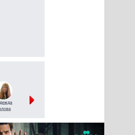
дежда
Мария
Алексей
рлова
Щербаль
Леонтьев