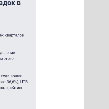
адок в
ех кварталов
еделение
е этого
5 года вошли
ват 36,6%), НТВ
анал (рейтинг