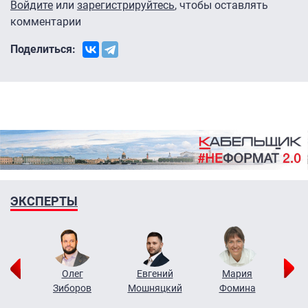
Войдите
или
зарегистрируйтесь
, чтобы оставлять
комментарии
Поделиться:
ЭКСПЕРТЫ
рий
Олег
Евгений
Мария
н
Зиборов
Мошняцкий
Фомина