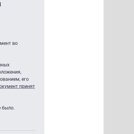
а
умент во
нных
оложения,
ованием, его
кумент принят
 было.