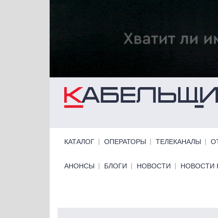
Перейти к основному содержанию
Primary links
КАТАЛОГ
ОПЕРАТОРЫ
ТЕЛЕКАНАЛЫ
О
Primary links bottom
АНОНСЫ
БЛОГИ
НОВОСТИ
НОВОСТИ 