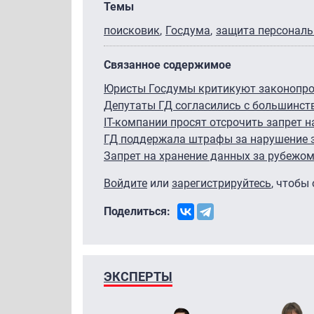
Темы
поисковик
Госдума
защита персонал
Связанное содержимое
Юристы Госдумы критикуют законопрое
Депутаты ГД согласились с большинств
IT-компании просят отсрочить запрет 
ГД поддержала штрафы за нарушение 
Запрет на хранение данных за рубежом 
Войдите
или
зарегистрируйтесь
, чтобы
Поделиться:
ЭКСПЕРТЫ