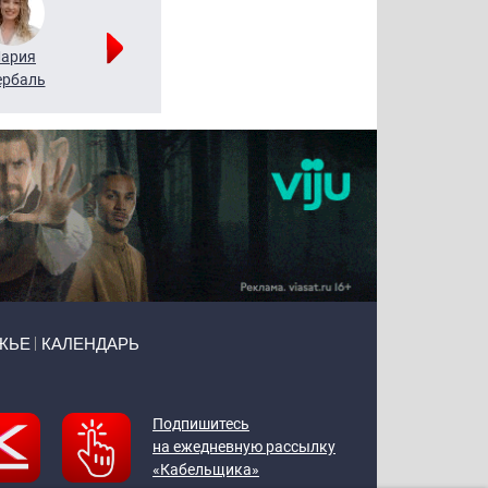
ария
Алексей
Татьяна
рбаль
Леонтьев
Воронова
ЖЬЕ
КАЛЕНДАРЬ
Подпишитесь
на ежедневную рассылку
«Кабельщика»