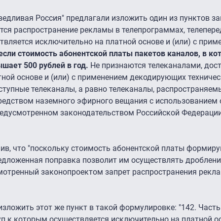
ведливая Россия" предлагали изложить один из пунктов з
тся распространение рекламы в телепрограммах, телепере
твляется исключительно на платной основе и (или) с прим
если стоимость абонентской платы пакетов каналов, в ко
ает 500 рублей в год.
Не признаются телеканалами, дос
ной основе и (или) с применением декодирующих техничес
тупные телеканалы, а равно телеканалы, распространяем
редством наземного эфирного вещания с использованием 
предусмотренном законодательством Российской Федерации
нив, что "поскольку стоимость абонентской платы формир
едложенная поправка позволит им осуществлять дробление
мотренный законопроектом запрет распространения рекл
зложить этот же пункт в такой формулировке: "142. Часть
уп к которым осуществляется исключительно на платной осн