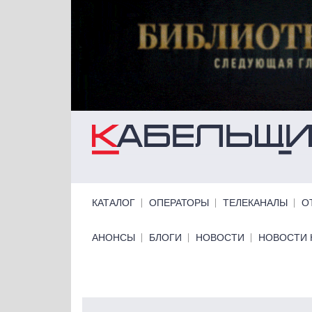
Перейти к основному содержанию
Primary links
КАТАЛОГ
ОПЕРАТОРЫ
ТЕЛЕКАНАЛЫ
О
Primary links bottom
АНОНСЫ
БЛОГИ
НОВОСТИ
НОВОСТИ 