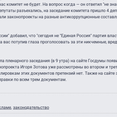
с комитет не будет. На вопрос когда — он ответил "не зна
депутаты разъехались, на заседание комитета пришло 4 деп
вали законопроекты на разные антикоррупционные составл
ии" добавил, что "сегодня не "Единая Россия" партия влас
а вас потупив глаза проголосовать за эти никчемные, вре
ла пленарного заседания (в 9 утра) на сайте Госдумы появ
нопроекта Игоря Зотова уже рассмотрены во втором и трет
улировкам этих документов претензий нет. Также на сайте
равки по всем трем документам.
кламе
законодательство