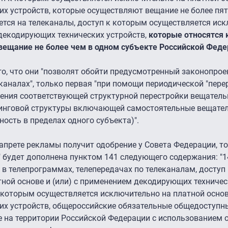
 устройств, которые осуществляют вещание не более пяти 
яется на телеканалы, доступ к которым осуществляется ис
 декодирующих технических устройств,
которые относятся 
ещание не более чем в одном субъекте Российской Фед
го, что они "позволят обойти предусмотренный законопрое
аналах", только первая "при помощи периодической "пере
дения соответствующей структурной перестройки вещател
динговой структуры включающей самостоятельные вещате
ость в пределах одного субъекта)".
апрете рекламы получит одобрение у Совета Федерации, то
" будет дополнена пунктом 141 следующего содержания: "1
в телепрограммах, телепередачах по телеканалам, доступ
ной основе и (или) с применением декодирующих техничес
 которым осуществляется исключительно на платной основе
х устройств, общероссийские обязательные общедоступны
е на территории Российской Федерации с использованием 