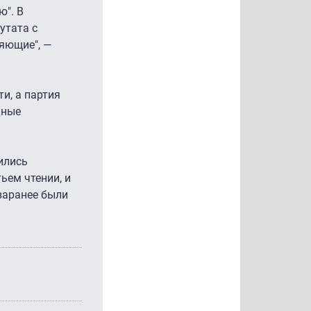
ю". В
утата с
яющие", —
ти, а партия
дные
ились
ьем чтении, и
 заранее были