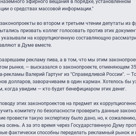
 наземного эфирного вещания в порядке, установленном
ции о средствах массовой информации."
 законопроекты во втором и третьем чтении депутаты из 
ытались призвать коллег голосовать против этих документ
ы указывали на коррупциогенную составляющую рассмат
тавляют в Думе вместе.
 разрешаем рекламу пива, а в том, что мы этим законопро
том рынке, — высказался о законопроекте, отменяющем 3
-рекламы Валерий Гартунг из "Справедливой России". — То
нов долларов, заворачиваем в один карман. Хотелось бы у
м, когда увидим — кто будет бенефициаром этих денег.
поводу этих законопроектов на предмет их коррупциогенн
ручить комитету по безопасности проверить данные закон
е провести такую экспертизу было дано, но, к сожалению,
 на осень. А за это время через Государственную Думу про
рые фактически способны переделать рекламный рынок и