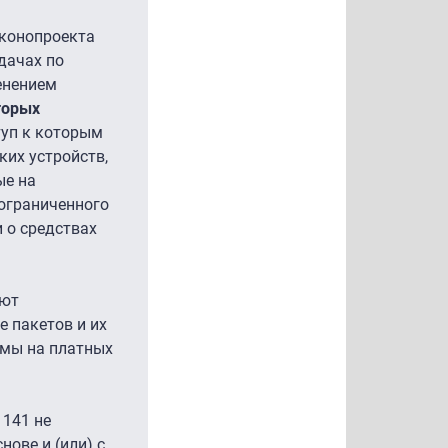
аконопроекта
дачах по
енением
торых
туп к которым
ких устройств,
ые на
ограниченного
 о средствах
уют
 пакетов и их
амы на платных
 141 не
ове и (или) с