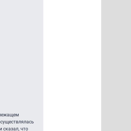
длежащем
 осуществлялась
 сказал, что