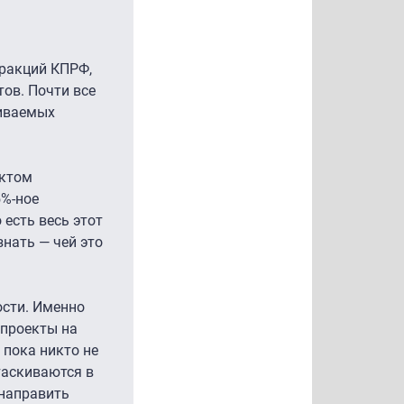
фракций КПРФ,
ов. Почти все
риваемых
ектом
5%-ное
 есть весь этот
знать — чей это
ости. Именно
опроекты на
 пока никто не
таскиваются в
 направить