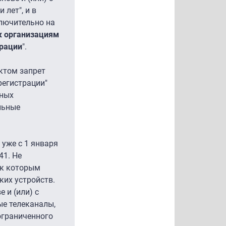
лет", и в
ключительно на
к организациям
ерации
".
ктом запрет
регистрации"
ьных
льные
 уже с 1 января
41. Не
 к которым
ких устройств.
 и (или) с
е телеканалы,
ограниченного