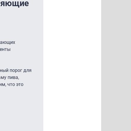
еняющие
агающих
менты
ный порог для
му пива,
м, что это