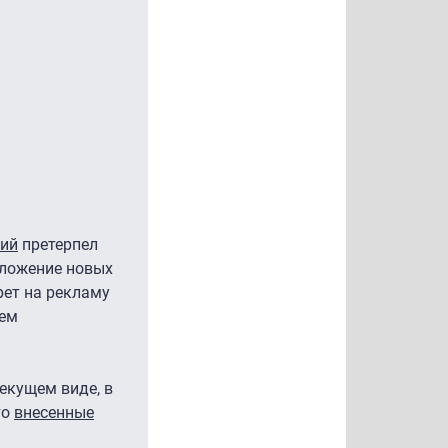
ний
претерпел
оложение новых
рет на рекламу
еем
екущем виде, в
то
внесенные