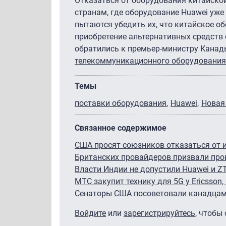
Отказаться от оборудования китайск
странам, где оборудование Huawei уже
пытаются убедить их, что китайское о
приобретение альтернативных средств 
обратились к премьер-министру Кана
телекоммуникационного оборудования 
Темы
поставки оборудования
Huawei
Новая
Связанное содержимое
США просят союзников отказаться от 
Британских провайдеров призвали про
Власти Индии не допустили Huawei и Z
МТС закупит технику для 5G у Ericsson,
Сенаторы США посоветовали канадцам 
Войдите
или
зарегистрируйтесь
, чтобы