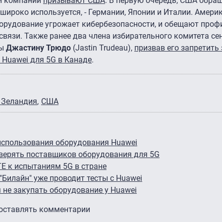
ой компании
призывают США
. В первую очередь, США обра
 широко используется, - Германии, Японии и Италии. Амер
борудование угрожает кибербезопасности, и обещают про
связи. Также ранее два члена избирательного комитета с
ды
Джастину Трюдо
(Jastin Trudeau),
призвав его запретить
Huawei для 5G в Канаде
.
 Зеландия
США
использования оборудования Huawei
верять поставщиков оборудования для 5G
TE к испытаниям 5G в стране
 "Билайн" уже проводит тесты с Huawei
не закупать оборудование у Huawei
 оставлять комментарии