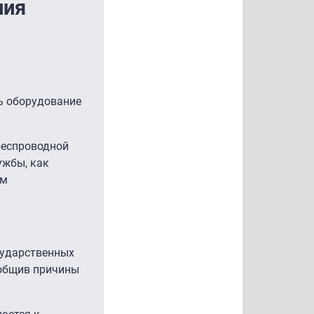
ния
ь оборудование
беспроводной
ужбы, как
ам
осударственных
ообщив причины