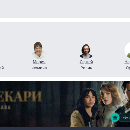
Мария
Сергей
На
ий
Фомина
Ролин
О