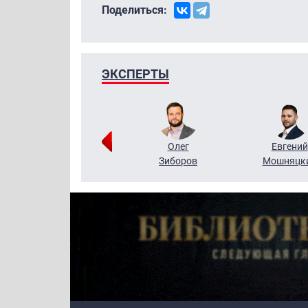
Поделиться:
ЭКСПЕРТЫ
Григорий
Олег
Евгений
Кузин
Зиборов
Мошняцк