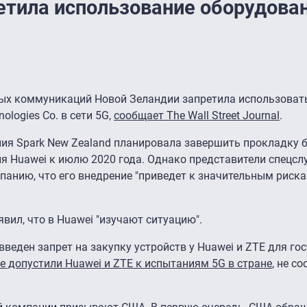
етила использование оборудова
ых коммуникаций Новой Зеландии запретила использоват
ologies Co. в сети 5G,
сообщает The Wall Street Journal
.
я Spark New Zealand планировала завершить прокладку 
я Huawei к июлю 2020 года. Однако представители спецсл
панию, что его внедрение "приведет к значительным риск
вил, что в Huawei "изучают ситуацию".
введен запрет на закупку устройств у Huawei и ZTE для г
не допустили Huawei и ZTE к испытаниям 5G в стране
, не с