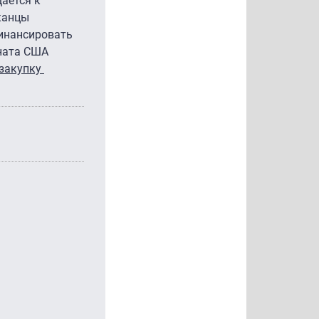
щается к
иканцы
финансировать
ената США
 закупку