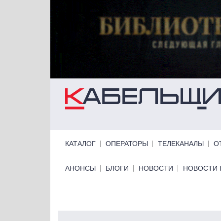
Перейти к основному содержанию
Primary links
КАТАЛОГ
ОПЕРАТОРЫ
ТЕЛЕКАНАЛЫ
О
Primary links bottom
АНОНСЫ
БЛОГИ
НОВОСТИ
НОВОСТИ 