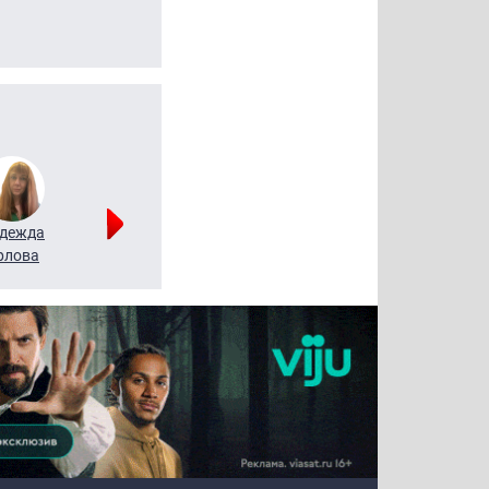
дежда
Мария
Алексей
рлова
Щербаль
Леонтьев