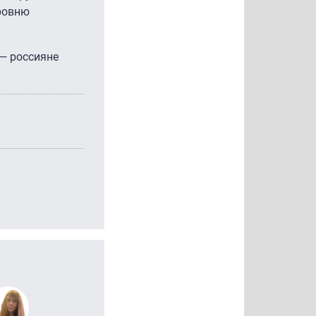
уровню
 — россияне