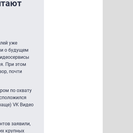
итают
лей уже
ии о будущем
видеосервисы
я. При этом
ор, почти
ром по охвату
асположился
 чаще) VK Видео
нтов заявили,
их крупных