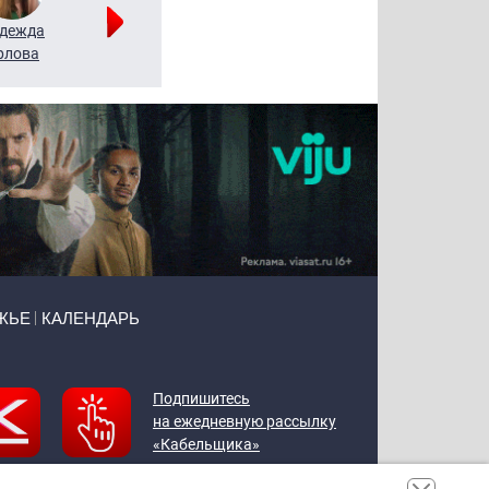
дежда
Мария
Алексей
рлова
Щербаль
Леонтьев
ЖЬЕ
КАЛЕНДАРЬ
Подпишитесь
на ежедневную рассылку
«Кабельщика»