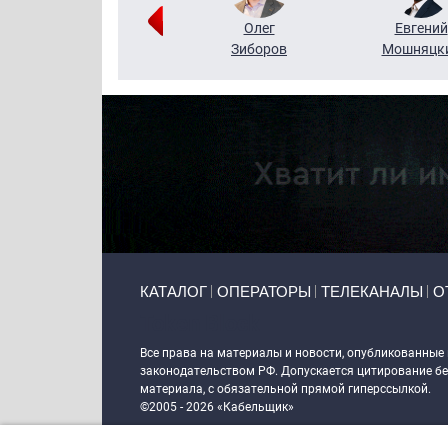
Григорий
Олег
Евгений
Кузин
Зиборов
Мошняцк
Primary links
КАТАЛОГ
ОПЕРАТОРЫ
ТЕЛЕКАНАЛЫ
О
Token Block
Все права на материалы и новости, опубликованные
законодательством РФ. Допускается цитирование без
материала, с обязательной прямой гиперссылкой.
©2005 - 2026 «Кабельщик»
Политика сайта "Кабельщик" (интернет-адреса
www.c