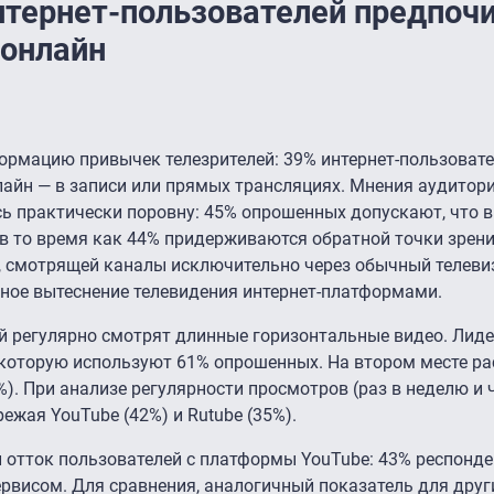
нтернет-пользователей предпоч
 онлайн
рмацию привычек телезрителей: 39% интернет-пользовате
лайн — в записи или прямых трансляциях. Мнения аудитор
сь практически поровну: 45% опрошенных допускают, что 
в то время как 44% придерживаются обратной точки зрени
, смотрящей каналы исключительно через обычный телевиз
нное вытеснение телевидения интернет-платформами.
й регулярно смотрят длинные горизонтальные видео. Лиде
 которую используют 61% опрошенных. На втором месте р
4%). При анализе регулярности просмотров (раз в неделю и
режая YouTube (42%) и Rutube (35%).
 отток пользователей с платформы YouTube: 43% респонде
рвисом. Для сравнения, аналогичный показатель для друг