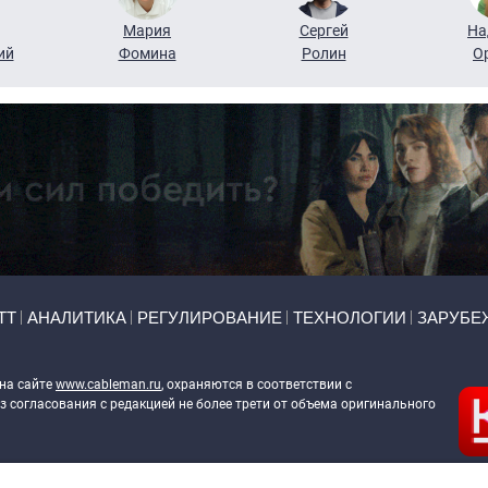
Мария
Сергей
На
ий
Фомина
Ролин
О
ТТ
АНАЛИТИКА
РЕГУЛИРОВАНИЕ
ТЕХНОЛОГИИ
ЗАРУБЕ
 на сайте
www.cableman.ru
, охраняются в соответствии с
 согласования с редакцией не более трети от объема оригинального
ableman.ru
) в отношении обработки персональных данных