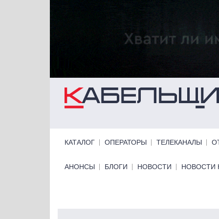
Перейти к основному содержанию
Primary links
КАТАЛОГ
ОПЕРАТОРЫ
ТЕЛЕКАНАЛЫ
О
Primary links bottom
АНОНСЫ
БЛОГИ
НОВОСТИ
НОВОСТИ 