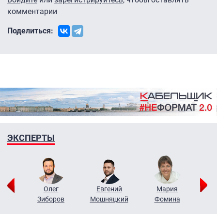
комментарии
Поделиться:
ЭКСПЕРТЫ
рий
Олег
Евгений
Мария
н
Зиборов
Мошняцкий
Фомина