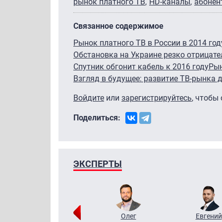
рынок платного ТВ
HD-каналы
абонен
Связанное содержимое
Рынок платного ТВ в России в 2014 год
Обстановка на Украине резко отрицат
Спутник обгонит кабель к 2016 году
Рын
Взгляд в будущее: развитие ТВ-рынка д
Войдите
или
зарегистрируйтесь
, чтобы
Поделиться:
ЭКСПЕРТЫ
Григорий
Олег
Евгений