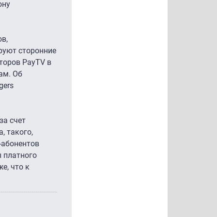
ону
в,
руют сторонние
аторов PayTV в
ам. Об
gers
за счет
, такого,
-абонентов
ы платного
е, что к