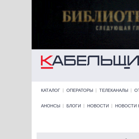
Перейти к основному содержанию
Primary links
КАТАЛОГ
ОПЕРАТОРЫ
ТЕЛЕКАНАЛЫ
О
Primary links bottom
АНОНСЫ
БЛОГИ
НОВОСТИ
НОВОСТИ 