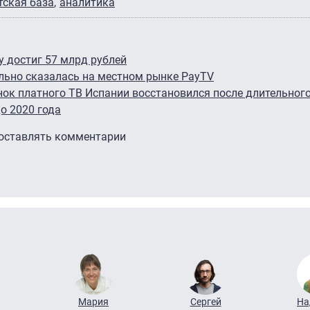
тская база
аналитика
у достиг 57 млрд рублей
ельно сказалась на местном рынке PayTV
ок платного ТВ Испании восстановился после длительног
о 2020 года
 оставлять комментарии
Мария
Сергей
На