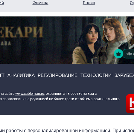
ий
Фомина
Ролин
О
ТТ
АНАЛИТИКА
РЕГУЛИРОВАНИЕ
ТЕХНОЛОГИИ
ЗАРУБЕ
 на сайте
www.cableman.ru
, охраняются в соответствии с
 согласования с редакцией не более трети от объема оригинального
ableman.ru
) в отношении обработки персональных данных
гии работы с персонализированной информацией. При испо