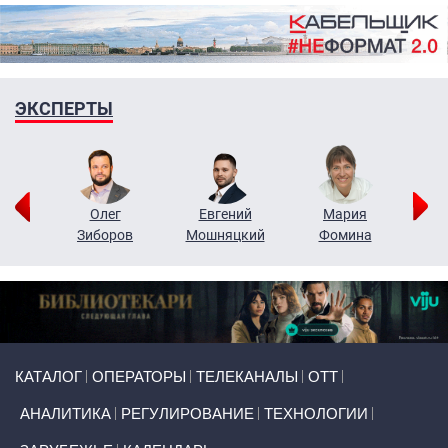
ЭКСПЕРТЫ
рий
Олег
Евгений
Мария
н
Зиборов
Мошняцкий
Фомина
Primary links
КАТАЛОГ
ОПЕРАТОРЫ
ТЕЛЕКАНАЛЫ
ОТТ
АНАЛИТИКА
РЕГУЛИРОВАНИЕ
ТЕХНОЛОГИИ